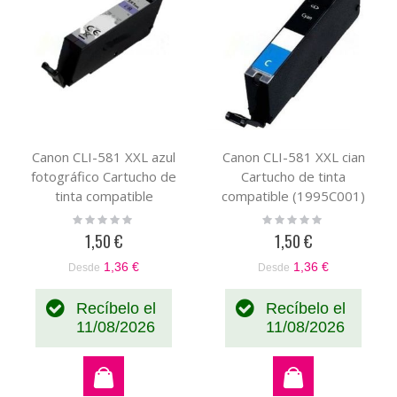
Canon CLI-581 XXL azul
Canon CLI-581 XXL cian
fotográfico Cartucho de
Cartucho de tinta
tinta compatible
compatible (1995C001)
(1999C001)
Rating:
Rating:
0%
0%
1,50 €
1,50 €
1,36 €
1,36 €
Desde
Desde
Recíbelo el
Recíbelo el
11/08/2026
11/08/2026