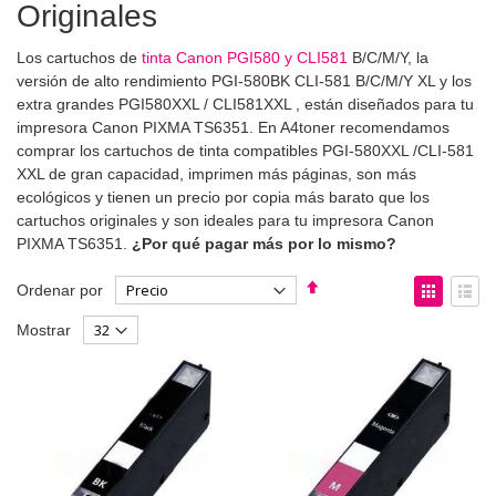
Originales
Los cartuchos de
tinta Canon PGI580 y CLI581
B/C/M/Y, la
versión de alto rendimiento PGI-580BK CLI-581 B/C/M/Y XL y los
extra grandes PGI580XXL / CLI581XXL , están diseñados para tu
impresora Canon PIXMA TS6351. En A4toner recomendamos
comprar los cartuchos de tinta compatibles PGI-580XXL /CLI-581
XXL de gran capacidad, imprimen más páginas, son más
ecológicos y tienen un precio por copia más barato que los
cartuchos originales y son ideales para tu impresora Canon
PIXMA TS6351.
¿Por qué pagar más por lo mismo?
Fijar
Ver
Ordenar por
Dirección
como
Parrilla
List
Mostrar
Descendente