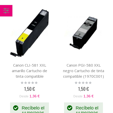
Comprar
por
Canon CLI-581 XXL
Canon PGI-580 XXL
amarillo Cartucho de
negro Cartucho de tinta
tinta compatible
compatible (1970C001)
(1997C001)
Rating:
Rating:
0%
0%
1,50 €
1,50 €
1,36 €
1,36 €
Desde
Desde
Recíbelo el
Recíbelo el