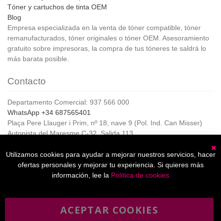
Tóner y cartuchos de tinta OEM
Blog
Empresa especializada en la venta de tóner compatible, tóner
remanufacturados, tóner originales o tóner OEM. Asesoramiento
gratuito sobre impresoras, la compra de tus tóneres te saldrá lo
más barata posible.
Contacto
Departamento Comercial: 937 566 000
WhatsApp +34 687565401
Plaça Pere Llauger i Prim, nº 18, nave 9 (Pol. Ind. Can Misser)
Autopista del Maresme C-32, Salida 113
08360, Canet de Mar (Barcelona)
Horario de Atención al cliente:
Utilizamos cookies para ayudar a mejorar nuestros servicios, hacer
C
De lunes a jueves de 8:00 a 17:00,
ofertas personales y mejorar tu experiencia. Si quieres más
Viernes de 8:00 a 15:00
información, lee la
Política de cookies
ACEPTAR COOKIES