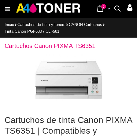
Ir
items
0
Cart
Buscar
al
contenido
Inicio
Cartuchos de tinta y toners
CANON Cartuchos
Tinta Canon PGI-580 / CLI-581
Cartuchos Canon PIXMA TS6351
Cartuchos de tinta Canon PIXMA
TS6351 | Compatibles y