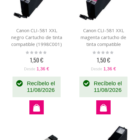
Canon CLI-581 XXL
Canon CLI-581 XXL
negro Cartucho de tinta
magenta cartucho de
compatible (1998C001)
tinta compatible
(1996C001)
Rating:
Rating:
0%
0%
1,50 €
1,50 €
1,36 €
1,36 €
Desde
Desde
Recíbelo el
Recíbelo el
11/08/2026
11/08/2026