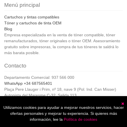
Menú principal
Cartuchos y tintas compatibles
Tóner y cartuchos de tinta OEM
Blog
Empresa especializada en la venta de tóner compatible, tóner
remanufacturados, tóner originales o tóner OEM. Asesoramiento
gratuito sobre impresoras, la compra de tus tóneres te saldrá lo
más barata posible.
Contacto
Departamento Comercial: 937 566 000
WhatsApp +34 687565401
Plaça Pere Llauger i Prim, nº 18, nave 9 (Pol. Ind. Can Misser)
Autopista del Maresme C-32, Salida 113
08360, Canet de Mar (Barcelona)
Horario de Atención al cliente:
Utilizamos cookies para ayudar a mejorar nuestros servicios, hacer
C
De lunes a jueves de 8:00 a 17:00,
ofertas personales y mejorar tu experiencia. Si quieres más
Viernes de 8:00 a 15:00
información, lee la
Política de cookies