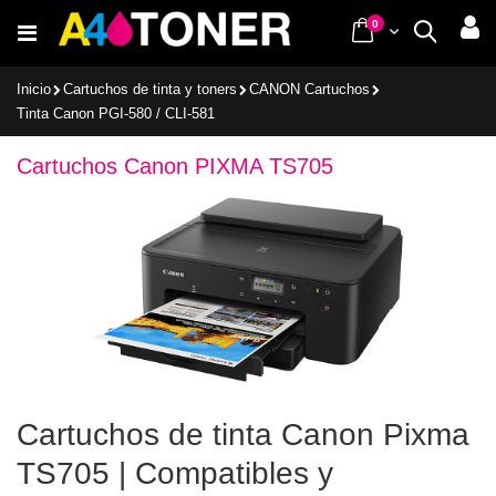
Ir
items
0
Cart
Buscar
al
contenido
Inicio
Cartuchos de tinta y toners
CANON Cartuchos
Tinta Canon PGI-580 / CLI-581
Cartuchos Canon PIXMA TS705
Cartuchos de tinta Canon Pixma
TS705 | Compatibles y