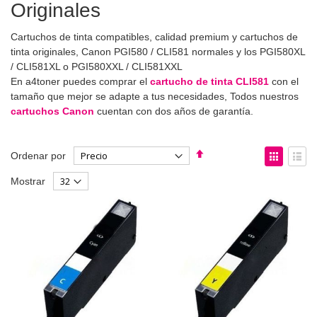
Originales
Cartuchos de tinta compatibles, calidad premium y cartuchos de
tinta originales, Canon PGI580 / CLI581 normales y los PGI580XL
/ CLI581XL o PGI580XXL / CLI581XXL
En a4toner puedes comprar el
cartucho de tinta CLI581
con el
tamaño que mejor se adapte a tus necesidades, Todos nuestros
cartuchos Canon
cuentan con dos años de garantía.
Fijar
Ver
Ordenar por
Dirección
como
Parrilla
List
Mostrar
Descendente