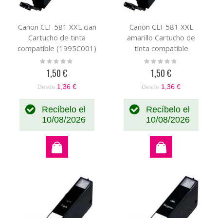
Canon CLI-581 XXL cian
Canon CLI-581 XXL
Cartucho de tinta
amarillo Cartucho de
compatible (1995C001)
tinta compatible
(1997C001)
Rating:
Rating:
0%
0%
1,50 €
1,50 €
1,36 €
1,36 €
Desde
Desde
Recíbelo el
Recíbelo el
10/08/2026
10/08/2026