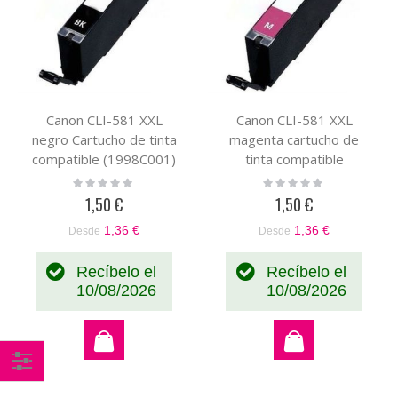
Canon CLI-581 XXL
Canon CLI-581 XXL
negro Cartucho de tinta
magenta cartucho de
compatible (1998C001)
tinta compatible
(1996C001)
Rating:
Rating:
0%
0%
1,50 €
1,50 €
1,36 €
1,36 €
Desde
Desde
Recíbelo el
Recíbelo el
10/08/2026
10/08/2026
Comprar