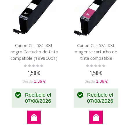
Canon CLI-581 XXL
Canon CLI-581 XXL
negro Cartucho de tinta
magenta cartucho de
compatible (1998C001)
tinta compatible
(1996C001)
Rating:
Rating:
0%
0%
1,50 €
1,50 €
1,36 €
1,36 €
Desde
Desde
Recíbelo el
Recíbelo el
07/08/2026
07/08/2026