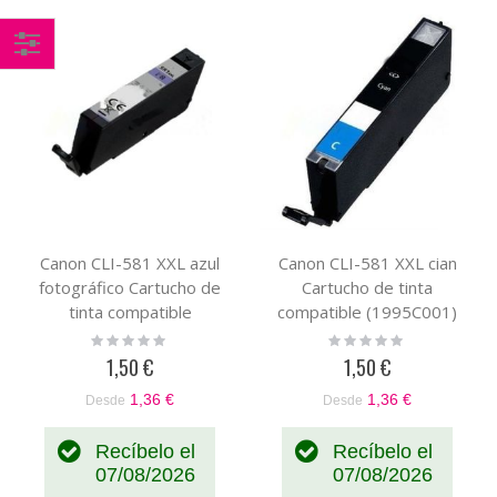
Comprar
por
Canon CLI-581 XXL azul
Canon CLI-581 XXL cian
fotográfico Cartucho de
Cartucho de tinta
tinta compatible
compatible (1995C001)
(1999C001)
Rating:
Rating:
0%
0%
1,50 €
1,50 €
1,36 €
1,36 €
Desde
Desde
Recíbelo el
Recíbelo el
07/08/2026
07/08/2026