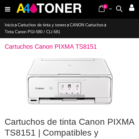
Ir
items
0
Cart
Buscar
al
contenido
Inicio
Cartuchos de tinta y toners
CANON Cartuchos
Tinta Canon PGI-580 / CLI-581
Cartuchos Canon PIXMA TS8151
Cartuchos de tinta Canon PIXMA
TS8151 | Compatibles y