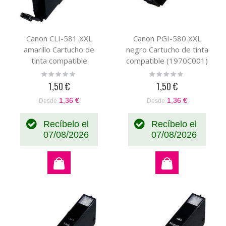
Canon CLI-581 XXL
Canon PGI-580 XXL
amarillo Cartucho de
negro Cartucho de tinta
tinta compatible
compatible (1970C001)
(1997C001)
Rating:
Rating:
0%
0%
1,50 €
1,50 €
1,36 €
1,36 €
Desde
Desde
Recíbelo el
Recíbelo el
07/08/2026
07/08/2026