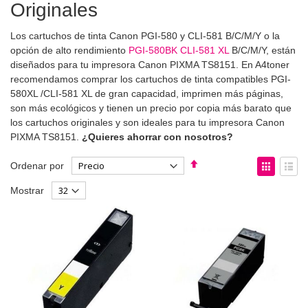
Originales
Los cartuchos de tinta Canon PGI-580 y CLI-581 B/C/M/Y o la
opción de alto rendimiento
PGI-580BK CLI-581 XL
B/C/M/Y, están
diseñados para tu impresora Canon PIXMA TS8151. En A4toner
recomendamos comprar los cartuchos de tinta compatibles PGI-
580XL /CLI-581 XL de gran capacidad, imprimen más páginas,
son más ecológicos y tienen un precio por copia más barato que
los cartuchos originales y son ideales para tu impresora Canon
PIXMA TS8151.
¿Quieres ahorrar con nosotros?
Fijar
Ver
Ordenar por
Dirección
como
Parrilla
List
Mostrar
Descendente