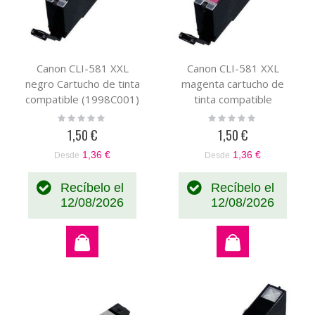
Canon CLI-581 XXL
Canon CLI-581 XXL
negro Cartucho de tinta
magenta cartucho de
compatible (1998C001)
tinta compatible
(1996C001)
Rating:
Rating:
0%
0%
1,50 €
1,50 €
1,36 €
1,36 €
Desde
Desde
Recíbelo el
Recíbelo el
12/08/2026
12/08/2026