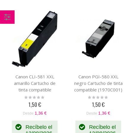
Comprar
por
Canon CLI-581 XXL
Canon PGI-580 XXL
amarillo Cartucho de
negro Cartucho de tinta
tinta compatible
compatible (1970C001)
(1997C001)
Rating:
Rating:
0%
0%
1,50 €
1,50 €
1,36 €
1,36 €
Desde
Desde
Recíbelo el
Recíbelo el