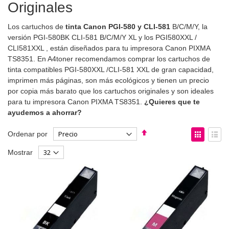
Originales
Los cartuchos de
tinta Canon PGI-580 y CLI-581
B/C/M/Y, la
versión PGI-580BK CLI-581 B/C/M/Y XL y los PGI580XXL /
CLI581XXL , están diseñados para tu impresora Canon PIXMA
TS8351. En A4toner recomendamos comprar los cartuchos de
tinta compatibles PGI-580XXL /CLI-581 XXL de gran capacidad,
imprimen más páginas, son más ecológicos y tienen un precio
por copia más barato que los cartuchos originales y son ideales
para tu impresora Canon PIXMA TS8351.
¿Quieres que te
ayudemos a ahorrar?
Fijar
Ver
Ordenar por
Dirección
como
Parrilla
List
Mostrar
Descendente