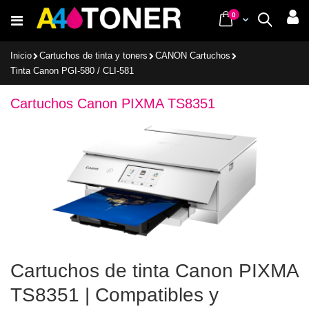
Ir
items
0
Cart
Buscar
al
contenido
Inicio
Cartuchos de tinta y toners
CANON Cartuchos
Tinta Canon PGI-580 / CLI-581
Cartuchos Canon PIXMA TS8351
Cartuchos de tinta Canon PIXMA
TS8351 | Compatibles y