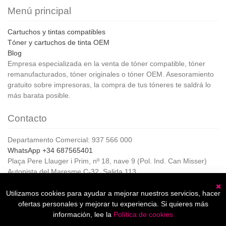
Menú principal
Cartuchos y tintas compatibles
Tóner y cartuchos de tinta OEM
Blog
Empresa especializada en la venta de tóner compatible, tóner
remanufacturados, tóner originales o tóner OEM. Asesoramiento
gratuito sobre impresoras, la compra de tus tóneres te saldrá lo
más barata posible.
Contacto
Departamento Comercial: 937 566 000
WhatsApp +34 687565401
Plaça Pere Llauger i Prim, nº 18, nave 9 (Pol. Ind. Can Misser)
Autopista del Maresme C-32, Salida 113
08360, Canet de Mar (Barcelona)
Horario de Atención al cliente:
Utilizamos cookies para ayudar a mejorar nuestros servicios, hacer
C
De lunes a jueves de 8:00 a 17:00,
ofertas personales y mejorar tu experiencia. Si quieres más
Viernes de 8:00 a 15:00
información, lee la
Política de cookies