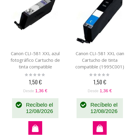
Canon CLI-581 XXL azul
Canon CLI-581 XXL cian
fotográfico Cartucho de
Cartucho de tinta
tinta compatible
compatible (1995C001)
(1999C001)
Rating:
Rating:
0%
0%
1,50 €
1,50 €
1,36 €
1,36 €
Desde
Desde
Recíbelo el
Recíbelo el
12/08/2026
12/08/2026