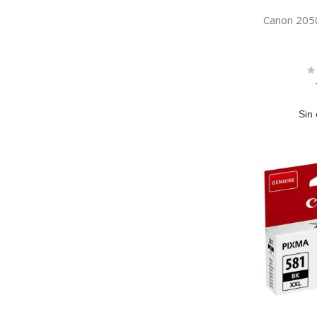
Canon 205
Ra
0
Sin 