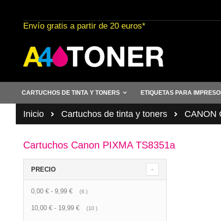
Ir
al
Envío gratis a partir de 20 euros*
contenido
CARTUCHOS DE TINTA Y TONERS
ETIQUETAS PARA IMPRES
Inicio
Cartuchos de tinta y toners
CANON C
Cartuchos Canon PIXMA TS8351a
PRECIO
0,00 €
-
9,99 €
artículo
6
10,00 €
-
19,99 €
artículo
10