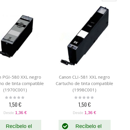
n PGI-580 XXL negro
Canon CLI-581 XXL negro
ho de tinta compatible
Cartucho de tinta compatible
(1970C001)
(1998C001)
Rating:
Rating:
0%
0%
1,50 €
1,50 €
1,36 €
1,36 €
Desde
Desde
Recíbelo el
Recíbelo el