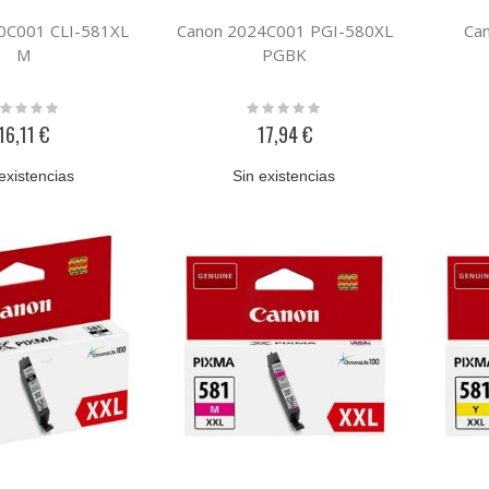
0C001 CLI-581XL
Canon 2024C001 PGI-580XL
Ca
M
PGBK
ting:
Rating:
%
0%
16,11 €
17,94 €
existencias
Sin existencias