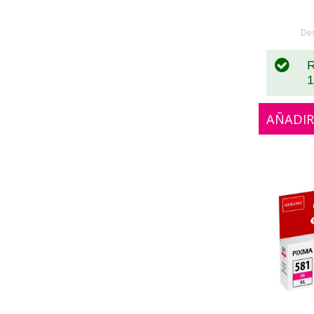
0
De
R
1
AÑADIR