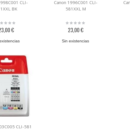
1998C001 CLI-
Canon 1996C001 CLI-
Ca
1XXL BK
581XXL M
ting:
Rating:
%
0%
23,00 €
23,00 €
existencias
Sin existencias
03C005 CLI-581