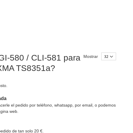
GI-580 / CLI-581 para
Mostrar
IXMA TS8351a?
sto.
ada
erle el pedido por teléfono, whatsapp, por email, o podemos
ágina web.
edido de tan solo 20 €.