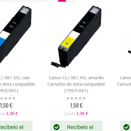
Dirección
como
Parrilla
Lista
Descendente
I-581 XXL cian
Canon CLI-581 XXL amarillo
Cano
 tinta compatible
Cartucho de tinta compatible
Cartuc
995C001)
(1997C001)
ting:
Rating:
%
0%
1,50 €
1,50 €
1,36 €
1,36 €
sde
Desde
ecíbelo el
Recíbelo el