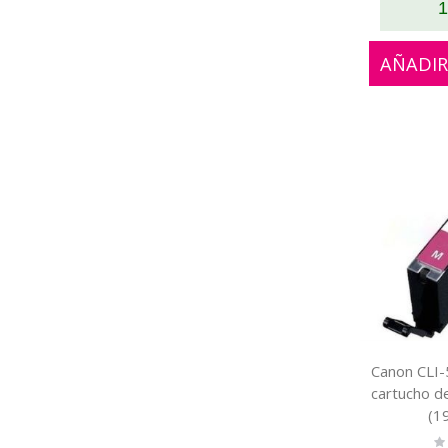
1
AÑADIR
Canon CLI
cartucho d
(1
Ra