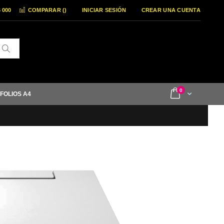
6 000
COMPARAR (
)
INICIAR SESIÓN
CREAR UNA CUENTA
Buscar
items
0
Cart
 FOLIOS A4