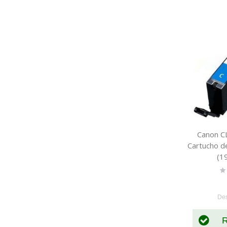
Canon CL
Cartucho de
(1
Ra
0
De
R