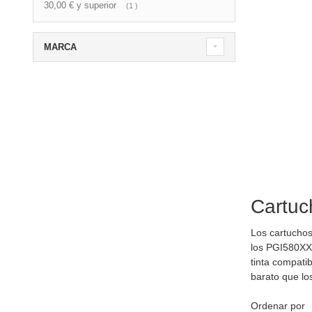
30,00 €
y superior
artículo
1
MARCA
Cartuc
Los cartuchos
los PGI580XX
tinta compati
barato que lo
Ordenar por