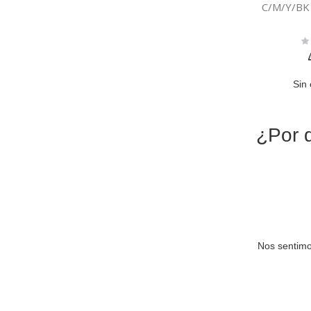
C/M/Y/BK
Ra
0
Sin 
¿Por q
Nos sentimo