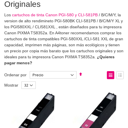
Originales
Los
cartuchos de tinta Canon PGI-580 y CLI-581PB
/ B/C/M/Y, la
version de alto rendimineto PGI-580BK CLI-581PB / B/C/M/Y XL y
los PGI580XXL / CLI581XXL , están diseñados para tu impresora
Canon PIXMA TS8352a. En A4toner recomendamos comprar los
cartuchos de tinta compatibles PGI-580XXL /CLI-581 XXL de gran
capacidad, imprimen más páginas, son más ecológicos y tienen
un precio por copia más barato que los cartuchos originales y son
ideales para tu impresora Canon PIXMA TS8352a.
¿Quieres
pagar menos?
Fijar
Ver
Ordenar por
Dirección
como
Parrilla
List
Mostrar
Descendente