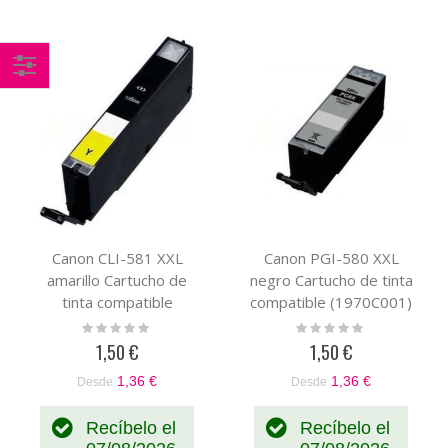
Comprar
por
Canon CLI-581 XXL
Canon PGI-580 XXL
amarillo Cartucho de
negro Cartucho de tinta
tinta compatible
compatible (1970C001)
(1997C001)
Rating:
Rating:
0%
0%
1,50 €
1,50 €
1,36 €
1,36 €
Desde
Desde
Recíbelo el
Recíbelo el