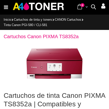
Ir
items
0
Cart
Buscar
al
contenido
Inicio
Cartuchos de tinta y toners
CANON Cartuchos
Tinta Canon PGI-580 / CLI-581
Cartuchos Canon PIXMA TS8352a
Cartuchos de tinta Canon PIXMA
TS8352a | Compatibles y