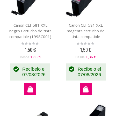
Canon CLI-581 XXL
Canon CLI-581 XXL
negro Cartucho de tinta
magenta cartucho de
compatible (1998C001)
tinta compatible
(1996C001)
Rating:
Rating:
0%
0%
1,50 €
1,50 €
1,36 €
1,36 €
Desde
Desde
Recíbelo el
Recíbelo el
07/08/2026
07/08/2026