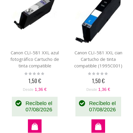
Canon CLI-581 XXL azul
Canon CLI-581 XXL cian
fotográfico Cartucho de
Cartucho de tinta
tinta compatible
compatible (1995C001)
(1999C001)
Rating:
Rating:
0%
0%
1,50 €
1,50 €
1,36 €
1,36 €
Desde
Desde
Recíbelo el
Recíbelo el
07/08/2026
07/08/2026