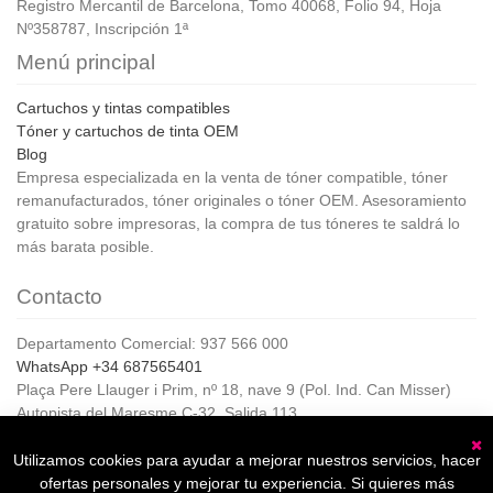
Registro Mercantil de Barcelona, Tomo 40068, Folio 94, Hoja
Nº358787, Inscripción 1ª
Menú principal
Cartuchos y tintas compatibles
Tóner y cartuchos de tinta OEM
Blog
Empresa especializada en la venta de tóner compatible, tóner
remanufacturados, tóner originales o tóner OEM. Asesoramiento
gratuito sobre impresoras, la compra de tus tóneres te saldrá lo
más barata posible.
Contacto
Departamento Comercial: 937 566 000
WhatsApp +34 687565401
Plaça Pere Llauger i Prim, nº 18, nave 9 (Pol. Ind. Can Misser)
Autopista del Maresme C-32, Salida 113
08360, Canet de Mar (Barcelona)
Horario de Atención al cliente:
Utilizamos cookies para ayudar a mejorar nuestros servicios, hacer
C
De lunes a jueves de 8:00 a 17:00,
ofertas personales y mejorar tu experiencia. Si quieres más