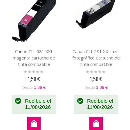
Canon CLI-581 XXL
Canon CLI-581 XXL azul
magenta cartucho de
fotográfico Cartucho de
tinta compatible
tinta compatible
(1996C001)
(1999C001)
Rating:
Rating:
0%
0%
1,50 €
1,50 €
1,36 €
1,36 €
Desde
Desde
Recíbelo el
Recíbelo el
11/08/2026
11/08/2026