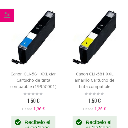
Comprar
por
Canon CLI-581 XXL cian
Canon CLI-581 XXL
Cartucho de tinta
amarillo Cartucho de
compatible (1995C001)
tinta compatible
(1997C001)
Rating:
Rating:
0%
0%
1,50 €
1,50 €
1,36 €
1,36 €
Desde
Desde
Recíbelo el
Recíbelo el