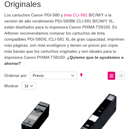
Originales
Los cartuchos Canon PGI-580 y
tinta CLI-581
B/C/M/Y o la
versión de alto rendimiento PGI-580BK CLI-581 B/C/M/Y XL,
están diseñados para tu impresora Canon PIXMA TS9150. En
A4toner recomendamos comprar los cartuchos de tinta
compatibles PGI-580XL /CLI-581 XL de gran capacidad, imprimen
más páginas, son más ecológicos y tienen un precio por copia
más barato que los cartuchos originales y son ideales para tu
impresora Canon PIXMA TS9150.
¿Quieres que te ayudemos a
ahorrar?
Fijar
Ver
Ordenar por
Dirección
como
Parrilla
List
Mostrar
Descendente