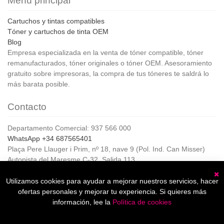
Menú principal
Cartuchos y tintas compatibles
Tóner y cartuchos de tinta OEM
Blog
Empresa especializada en la venta de tóner compatible, tóner
remanufacturados, tóner originales o tóner OEM. Asesoramiento
gratuito sobre impresoras, la compra de tus tóneres te saldrá lo
más barata posible.
Contacto
Departamento Comercial: 937 566 000
WhatsApp +34 687565401
Plaça Pere Llauger i Prim, nº 18, nave 9 (Pol. Ind. Can Misser)
Autopista del Maresme C-32, Salida 113
08360, Canet de Mar (Barcelona)
Horario de Atención al cliente:
Utilizamos cookies para ayudar a mejorar nuestros servicios, hacer
C
De lunes a jueves de 8:00 a 17:00,
ofertas personales y mejorar tu experiencia. Si quieres más
Viernes de 8:00 a 15:00
información, lee la
Política de cookies