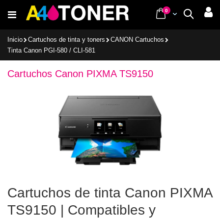
Ir
items
0
Cart
Buscar
al
contenido
Inicio
Cartuchos de tinta y toners
CANON Cartuchos
Tinta Canon PGI-580 / CLI-581
Cartuchos Canon PIXMA TS9150
Cartuchos de tinta Canon PIXMA
TS9150 | Compatibles y