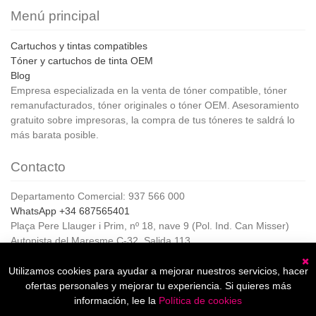
Menú principal
Cartuchos y tintas compatibles
Tóner y cartuchos de tinta OEM
Blog
Empresa especializada en la venta de tóner compatible, tóner
remanufacturados, tóner originales o tóner OEM. Asesoramiento
gratuito sobre impresoras, la compra de tus tóneres te saldrá lo
más barata posible.
Contacto
Departamento Comercial: 937 566 000
WhatsApp +34 687565401
Plaça Pere Llauger i Prim, nº 18, nave 9 (Pol. Ind. Can Misser)
Autopista del Maresme C-32, Salida 113
08360, Canet de Mar (Barcelona)
Horario de Atención al cliente:
Utilizamos cookies para ayudar a mejorar nuestros servicios, hacer
C
De lunes a jueves de 8:00 a 17:00,
ofertas personales y mejorar tu experiencia. Si quieres más
Viernes de 8:00 a 15:00
información, lee la
Política de cookies