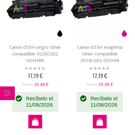
Canon 055H negro tóner
Canon 055H magenta
compatible 3020C002
tóner compatible
055HBK
3018C002 055HM
Rating:
Rating:
0%
0%
17,19 €
17,19 €
15,48 €
15,48 €
Desde
Desde
Recíbelo el
Recíbelo el
Comprar
11/08/2026
11/08/2026
por