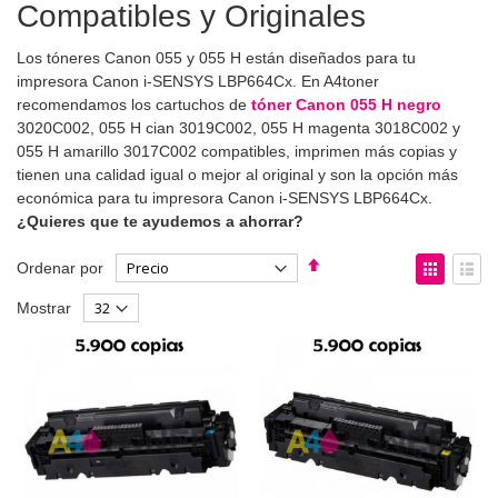
Compatibles y Originales
Los tóneres Canon 055 y 055 H están diseñados para tu
impresora Canon i-SENSYS LBP664Cx. En A4toner
recomendamos los cartuchos de
tóner Canon 055 H negro
3020C002, 055 H cian 3019C002, 055 H magenta 3018C002 y
055 H amarillo 3017C002 compatibles, imprimen más copias y
tienen una calidad igual o mejor al original y son la opción más
económica para tu impresora Canon i-SENSYS LBP664Cx.
¿Quieres que te ayudemos a ahorrar?
Fijar
Ver
Ordenar por
Dirección
como
Parrilla
List
Mostrar
Descendente