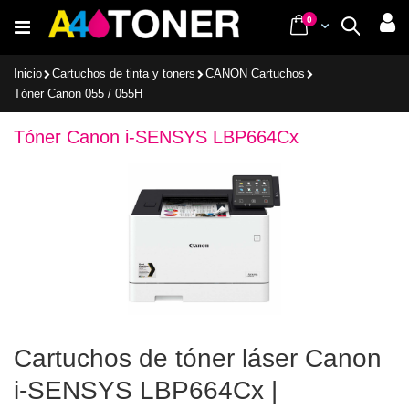
Ir
items
0
Cart
Buscar
al
contenido
Inicio
Cartuchos de tinta y toners
CANON Cartuchos
Tóner Canon 055 / 055H
Tóner Canon i-SENSYS LBP664Cx
Cartuchos de tóner láser Canon
i-SENSYS LBP664Cx |