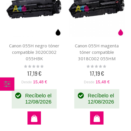
Canon 055H negro tóner
Canon 055H magenta
compatible 3020C002
tóner compatible
055HBK
3018C002 055HM
Rating:
Rating:
0%
0%
17,19 €
17,19 €
15,48 €
15,48 €
Desde
Desde
Comprar
Recíbelo el
Recíbelo el
por
12/08/2026
12/08/2026