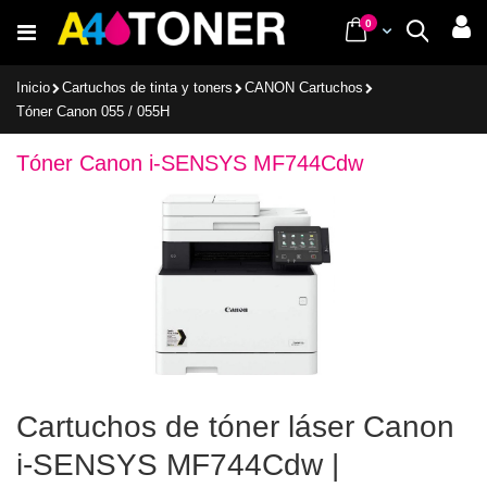
Ir
items
0
Cart
Buscar
al
contenido
Inicio
Cartuchos de tinta y toners
CANON Cartuchos
Tóner Canon 055 / 055H
Tóner Canon i-SENSYS MF744Cdw
Cartuchos de tóner láser Canon
i-SENSYS MF744Cdw |