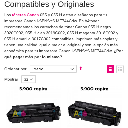
Compatibles y Originales
Los
tóneres Canon
055 y 055 H están diseñados para tu
impresora Canon i-SENSYS MF744Cdw. En A4toner
recomendamos los cartuchos de tóner Canon 055 H negro
3020C002, 055 H cian 3019C002, 055 H magenta 3018C002 y
055 H amarillo 3017C002 compatibles, imprimen más copias y
tienen una calidad igual o mejor al original y son la opción más
económica para tu impresora Canon i-SENSYS MF744Cdw.
¿Por
qué pagar más por lo mismo?
Fijar
Ver
Ordenar por
Dirección
como
Parrilla
List
Mostrar
Descendente