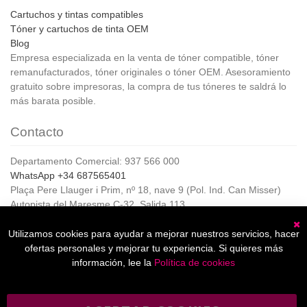
Cartuchos y tintas compatibles
Tóner y cartuchos de tinta OEM
Blog
Empresa especializada en la venta de tóner compatible, tóner
remanufacturados, tóner originales o tóner OEM. Asesoramiento
gratuito sobre impresoras, la compra de tus tóneres te saldrá lo
más barata posible.
Contacto
Departamento Comercial: 937 566 000
WhatsApp +34 687565401
Plaça Pere Llauger i Prim, nº 18, nave 9 (Pol. Ind. Can Misser)
Autopista del Maresme C-32, Salida 113
08360, Canet de Mar (Barcelona)
Horario de Atención al cliente:
Utilizamos cookies para ayudar a mejorar nuestros servicios, hacer
C
De lunes a jueves de 8:00 a 17:00,
ofertas personales y mejorar tu experiencia. Si quieres más
Viernes de 8:00 a 15:00
información, lee la
Política de cookies