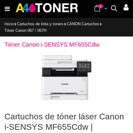
Ir
items
0
Cart
Buscar
al
contenido
Inicio
Cartuchos de tinta y toners
CANON Cartuchos
Tóner Canon 067 / 067H
Tóner Canon i-SENSYS MF655Cdw
Cartuchos de tóner láser Canon
i-SENSYS MF655Cdw |