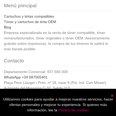
Menú principal
Cartuchos y tintas compatibles
Tóner y cartuchos de tinta OEM
Blog
Empresa especializada en la venta de tóner compatible, tóner
remanufacturados, tóner originales o tóner OEM. Asesoramiento
gratuito sobre impresoras, la compra de tus tóneres te saldrá lo
más barata posible.
Contacto
Departamento Comercial: 937 566 000
WhatsApp +34 687565401
Plaça Pere Llauger i Prim, nº 18, nave 9 (Pol. Ind. Can Misser)
Autopista del Maresme C-32, Salida 113
08360, Canet de Mar (Barcelona)
Horario de Atención al cliente:
Utilizamos cookies para ayudar a mejorar nuestros servicios, hacer
C
De lunes a jueves de 8:00 a 17:00,
ofertas personales y mejorar tu experiencia. Si quieres más
Viernes de 8:00 a 15:00
información, lee la
Política de cookies