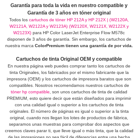
Garantía para toda la vida en nuestro compatible y
Garantía de 3 años en tóner original
Todos los
cartuchos de tóner HP 212A y HP 212X | (W2120A,
W2121A, W2122A y W2123A) (W2120X, W2121X, W2122X y
W2123X)
para HP Color LaserJet Enterprise Flow M578c
disponen de 3 años de garantía. Sin embargo, los cartuchos de
nuestra marca
ColorPremium tienen una garantía de por vida.
Cartuchos de tinta Original OEM y compatible
En nuestra página web puedes comprar tanto los cartuchos de
tinta Originales, los fabricados por el mismo fabricante que la
impresora (OEM) y los cartuchos de impresora baratos que son
compatibles. Nosotros recomendamos nuestros cartuchos de
tóner hp compatible
, son unos cartuchos de tinta de calidad
PREMIUM, esto quiere decir que están diseñados para imprimir
con una calidad igual o superior a los cartuchos de tinta
originales. El número de páginas es igual o superior a la tinta
original, cuando nos llegan los lotes de productos de fábrica,
separamos unas muestras para comprobar dos aspectos que
creemos claves parar ti, que lleve igual o más tinta, que la calidad
de las impresiones no sea fácil de diferencias entre una hecha