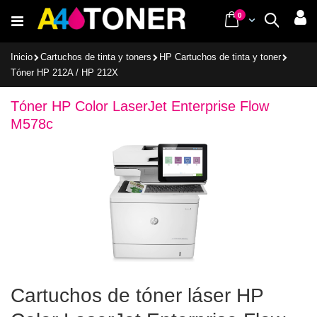
Ir
items
0
Cart
Buscar
al
contenido
Inicio
Cartuchos de tinta y toners
HP Cartuchos de tinta y toner
Tóner HP 212A / HP 212X
Tóner HP Color LaserJet Enterprise Flow
M578c
Cartuchos de tóner láser HP