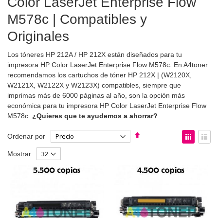
Color LaserJet Enterprise Flow
M578c | Compatibles y
Originales
Los tóneres HP 212A / HP 212X están diseñados para tu
impresora HP Color LaserJet Enterprise Flow M578c. En A4toner
recomendamos los cartuchos de tóner HP 212X | (W2120X,
W2121X, W2122X y W2123X) compatibles, siempre que
imprimas más de 6000 páginas al año, son la opción más
económica para tu impresora HP Color LaserJet Enterprise Flow
M578c.
¿Quieres que te ayudemos a ahorrar?
Fijar
Ver
Ordenar por
Dirección
como
Parrilla
List
Mostrar
Descendente