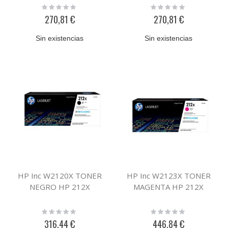
Rating:
Rating:
0%
0%
270,81 €
270,81 €
Sin existencias
Sin existencias
HP Inc W2120X TONER
HP Inc W2123X TONER
NEGRO HP 212X
MAGENTA HP 212X
Rating:
Rating:
0%
0%
316,44 €
446,84 €