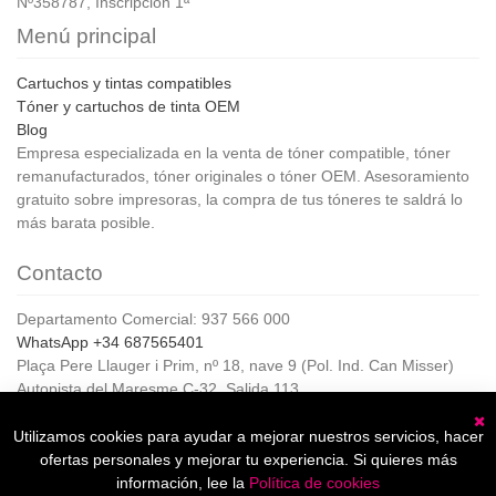
Nº358787, Inscripción 1ª
Menú principal
Cartuchos y tintas compatibles
Tóner y cartuchos de tinta OEM
Blog
Empresa especializada en la venta de tóner compatible, tóner
remanufacturados, tóner originales o tóner OEM. Asesoramiento
gratuito sobre impresoras, la compra de tus tóneres te saldrá lo
más barata posible.
Contacto
Departamento Comercial: 937 566 000
WhatsApp +34 687565401
Plaça Pere Llauger i Prim, nº 18, nave 9 (Pol. Ind. Can Misser)
Autopista del Maresme C-32, Salida 113
08360, Canet de Mar (Barcelona)
Horario de Atención al cliente:
Utilizamos cookies para ayudar a mejorar nuestros servicios, hacer
C
De lunes a jueves de 8:00 a 17:00,
ofertas personales y mejorar tu experiencia. Si quieres más
Viernes de 8:00 a 15:00
información, lee la
Política de cookies