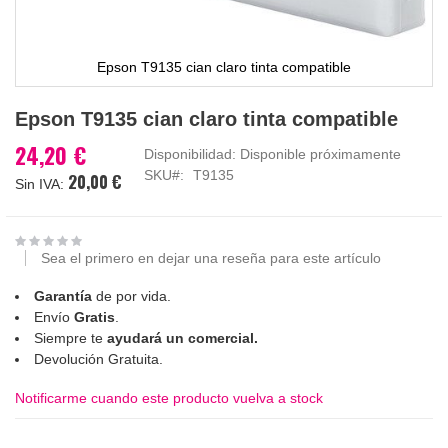
Epson T9135 cian claro tinta compatible
Saltar
Epson T9135 cian claro tinta compatible
al
comienzo
24,20 €
Disponibilidad:
Disponible próximamente
de
SKU
T9135
20,00 €
la
galería
de
imágenes
Sea el primero en dejar una reseña para este artículo
Garantía
de por vida.
Envío
Gratis
.
Siempre te
ayudará un comercial.
Devolución Gratuita.
Notificarme cuando este producto vuelva a stock