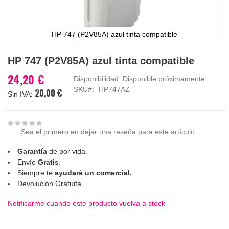
HP 747 (P2V85A) azul tinta compatible
Saltar
HP 747 (P2V85A) azul tinta compatible
al
comienzo
24,20 €
Disponibilidad:
Disponible próximamente
de
SKU
HP747AZ
20,00 €
la
galería
de
imágenes
Sea el primero en dejar una reseña para este artículo
Garantía
de por vida.
Envío
Gratis
.
Siempre te
ayudará un comercial.
Devolución Gratuita.
Notificarme cuando este producto vuelva a stock