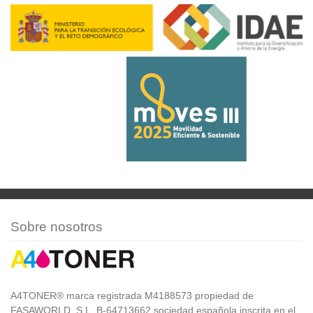
Sobre nosotros
A4TONER® marca registrada M4188573 propiedad de
FASAWORLD, S.L. B-64713662 sociedad española inscrita en el