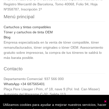
Registro Mercantil de Barcelona, Tomo 40068, Folio 94, Hoja
Nº358787, Inscripción 1ª
Menú principal
Cartuchos y tintas compatibles
Tóner y cartuchos de tinta OEM
Blog
Empresa especializada en la venta de tóner compatible, tóner
remanufacturados, tóner originales o tóner OEM. Asesoramiento
gratuito sobre impresoras, la compra de tus tóneres te saldrá lo
más barata posible.
Contacto
Departamento Comercial: 937 566 000
WhatsApp +34 687565401
Plaça Pere Llauger i Prim, nº 18, nave 9 (Pol. Ind. Can Misser)
Autopista del Maresme C-32, Salida 113
08360, Canet de Mar (Barcelona)
Horario de Atención al cliente:
Utilizamos cookies para ayudar a mejorar nuestros servicios, hacer
C