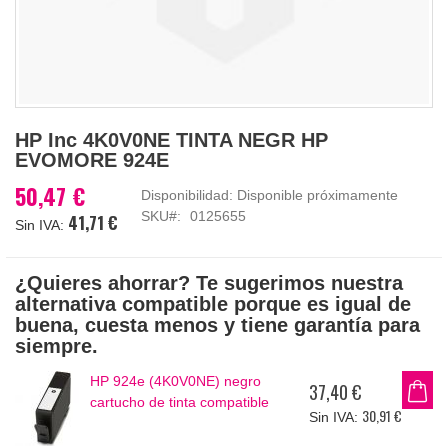
Saltar
HP Inc 4K0V0NE TINTA NEGR HP
al
EVOMORE 924E
comienzo
de
50,47 €
Disponibilidad:
Disponible próximamente
la
SKU
0125655
41,71 €
galería
de
imágenes
¿Quieres ahorrar? Te sugerimos nuestra
alternativa compatible porque es igual de
buena, cuesta menos y tiene garantía para
siempre.
HP 924e (4K0V0NE) negro
37,40 €
cartucho de tinta compatible
30,91 €