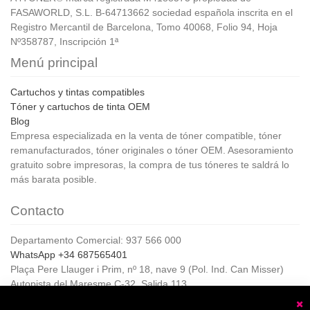
FASAWORLD, S.L. B-64713662 sociedad española inscrita en el
Registro Mercantil de Barcelona, Tomo 40068, Folio 94, Hoja
Nº358787, Inscripción 1ª
Menú principal
Cartuchos y tintas compatibles
Tóner y cartuchos de tinta OEM
Blog
Empresa especializada en la venta de tóner compatible, tóner
remanufacturados, tóner originales o tóner OEM. Asesoramiento
gratuito sobre impresoras, la compra de tus tóneres te saldrá lo
más barata posible.
Contacto
Departamento Comercial: 937 566 000
WhatsApp +34 687565401
Plaça Pere Llauger i Prim, nº 18, nave 9 (Pol. Ind. Can Misser)
Autopista del Maresme C-32, Salida 113
08360, Canet de Mar (Barcelona)