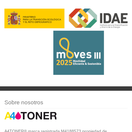
Sobre nosotros
A4TONER® marca registrada M4188573 propiedad de