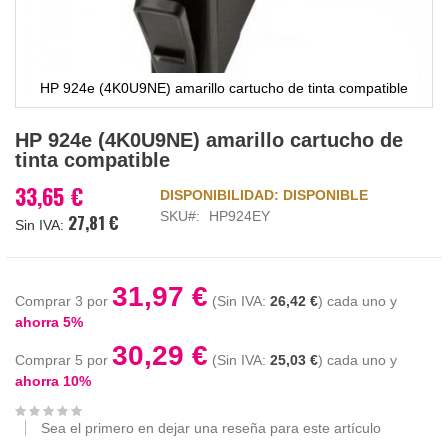
HP 924e (4K0U9NE) amarillo cartucho de tinta compatible
Saltar
HP 924e (4K0U9NE) amarillo cartucho de
al
tinta compatible
comienzo
de
33,65 €
DISPONIBILIDAD:
DISPONIBLE
la
SKU
HP924EY
27,81 €
galería
de
imágenes
31,97 €
Comprar 3 por
26,42 €
cada uno y
ahorra
5
%
30,29 €
Comprar 5 por
25,03 €
cada uno y
ahorra
10
%
Sea el primero en dejar una reseña para este artículo