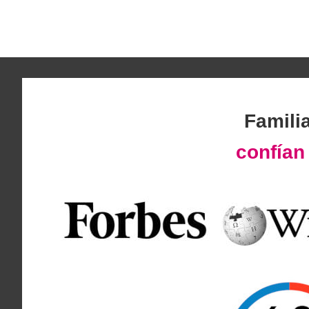
Famili
confía