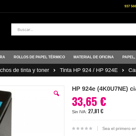
937 56
Buscar
ORA
ROLLOS DE PAPEL TÉRMICO
MATERIAL DE OFICINA
PAPEL,
hos de tinta y toner
Tinta HP 924 / HP 924E
Ca
HP 924e (4K0U7NE) cia
33,65 €
27,81 €
Sea el primero en