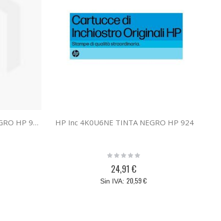
HP Inc 4K0U6NEBL TINTA NEGRO HP 924 BL
HP Inc 4K0U6NE TINTA NEGRO HP 924
Rating:
0%
24,91 €
20,59 €