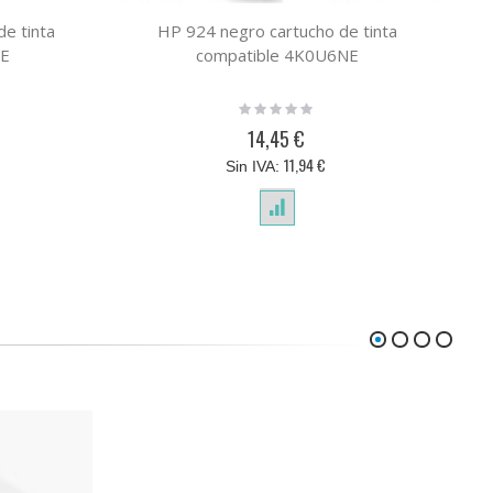
de tinta
HP 924 negro cartucho de tinta
H
NE
compatible 4K0U6NE
Rating:
0%
14,45 €
11,94 €