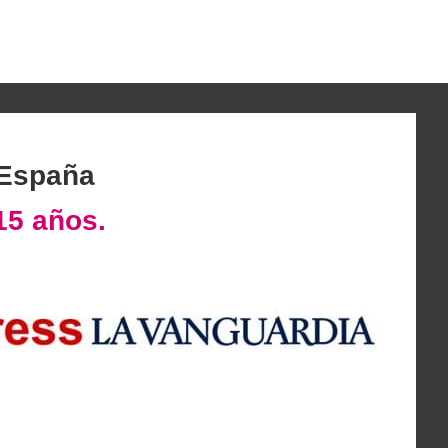
 España
15 años.