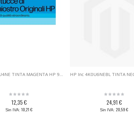
HP Inc 4K0U4NE TINTA MAGENTA HP 924
Rating:
Rating:
0%
0%
12,35 €
24,91 €
10,21 €
20,59 €