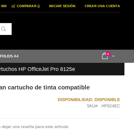
6 000
COMPARAR (
)
INICIAR SESIÓN
CREAR UNA CUENTA
Buscar
items
0
Cart
 FOLIOS A4
rtuchos HP OfficeJet Pro 8125e
n cartucho de tinta compatible
DISPONIBILIDAD:
DISPONIBLE
SKU
HP924EC
 dejar una reseña para este artículo