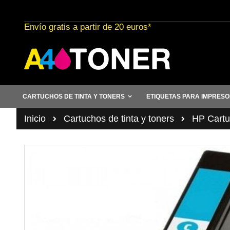
Ir
al
Envío gratis a partir de 20 euros*
contenido
CARTUCHOS DE TINTA Y TONERS
ETIQUETAS PARA IMPRES
Inicio
Cartuchos de tinta y toners
HP Cartuc
Saltar
al
final
de
la
galería
de
imágenes