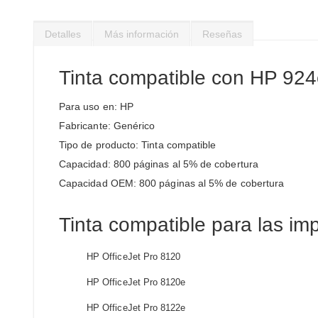
Saltar
al
Detalles
Más información
Reseñas
comienzo
de
la
Tinta compatible con HP 92
galería
de
Para uso en: HP
imágenes
Fabricante: Genérico
Tipo de producto: Tinta compatible
Capacidad: 800 páginas al 5% de cobertura
Capacidad OEM: 800 páginas al 5% de cobertura
Tinta compatible para las im
HP OfficeJet Pro 8120
HP OfficeJet Pro 8120e
HP OfficeJet Pro 8122e