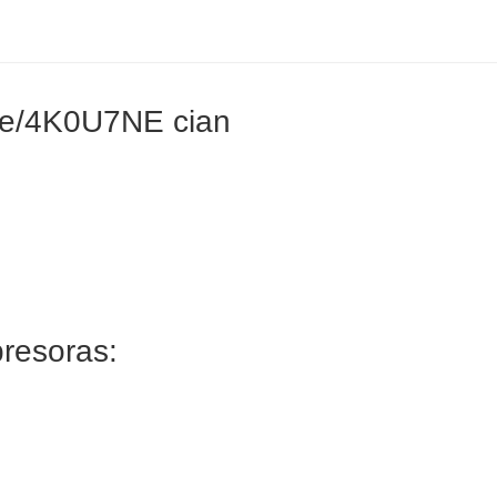
4e/4K0U7NE cian
presoras: