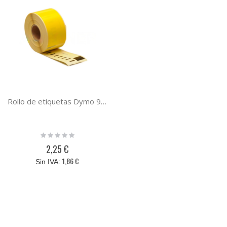
Rollo de etiquetas Dymo 99010 amarilla compatible S0722370 ( 130 etiquetas )
Rating:
0%
2,25 €
1,86 €