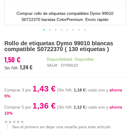
Comprar rollo de etiquetas compatibles Dymo 99010
S0722370 baratas ColorPremium. Envío rápido
Saltar
Rollo de etiquetas Dymo 99010 blancas
al
compatible S0722370 ( 130 etiquetas )
comienzo
de
1,50 €
Disponibilidad:
Disponible
la
SKU
DY99010
1,24 €
galería
de
imágenes
1,43 €
Comprar 3 por
1,18 €
cada uno y
ahorra
5
%
1,36 €
Comprar 5 por
1,12 €
cada uno y
ahorra
10
%
Sea el primero en dejar una reseña para este artículo