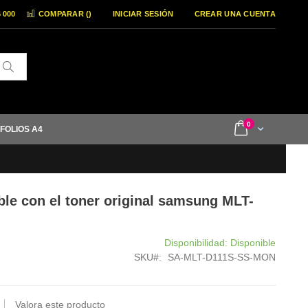
6 000
COMPARAR (
)
INICIAR SESIÓN
CREAR UNA CUENTA
Buscar
items
0
Cart
 FOLIOS A4
le con el toner original samsung MLT-
Disponibilidad:
Disponible
SKU
SA-MLT-D111S-SS-MON
Valora este producto