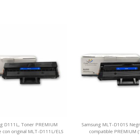
g D111L, Toner PREMIUM
Samsung MLT-D101S Negr
e con original MLT-D111L/ELS
compatible PREMIUM (