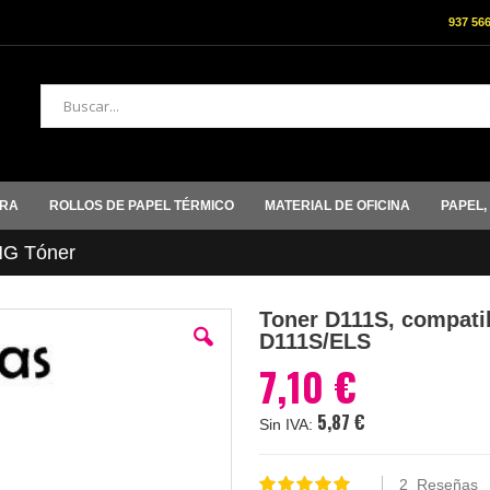
937 56
Buscar
ORA
ROLLOS DE PAPEL TÉRMICO
MATERIAL DE OFICINA
PAPEL,
G Tóner
Toner D111S, compatib
D111S/ELS
7,10 €
5,87 €
2
Reseñas
Valoración: