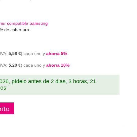
ner compatible Samsung
5% de cobertura.
5,58 €
cada uno y
ahorra
5
%
5,29 €
cada uno y
ahorra
10
%
2026, pídelo antes de
2 dias, 3 horas, 21
dos
rito
ner Samsung MLT-D111S