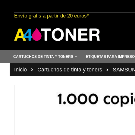
Ir
al
Envío gratis a partir de 20 euros*
contenido
CARTUCHOS DE TINTA Y TONERS
ETIQUETAS PARA IMPRES
Inicio
Cartuchos de tinta y toners
SAMSUN
Saltar
al
final
de
la
galería
de
imágenes