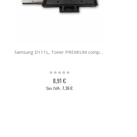
Samsung D111L, Toner PREMIUM compatible con original MLT-D111L/ELS
Rating:
0%
8,91 €
7,36 €