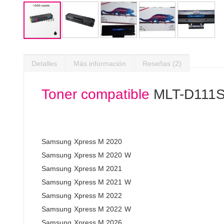
Saltar
al
Detalles
Más información
Reseñas
2
comienzo
de
la
Toner compatible
MLT-D111S v
galería
de
imágenes
Samsung Xpress M 2020
Samsung Xpress M 2020 W
Samsung Xpress M 2021
Samsung Xpress M 2021 W
Samsung Xpress M 2022
Samsung Xpress M 2022 W
Samsung Xpress M 2026