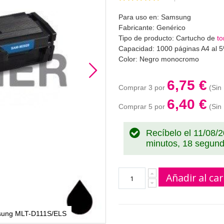
100
100
% of
Para uso en: Samsung
Fabricante: Genérico
Tipo de producto: Cartucho de
to
Capacidad: 1000 páginas A4 al 
Color: Negro monocromo
6,75 €
Comprar 3 por
6,40 €
Comprar 5 por
Recíbelo el 11/08/
minutos, 17 segun
Añadir al car
amsung MLT-D111S/ELS
To