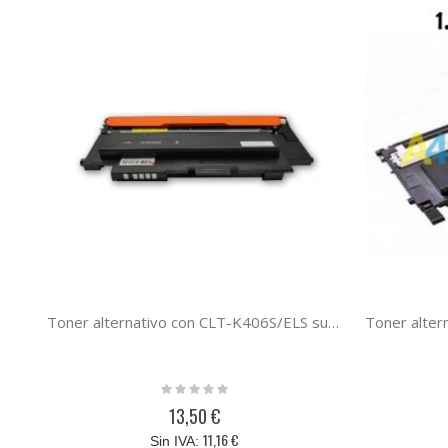
Toner alternativo con CLT-K406S/ELS sustituye al toner original CLP360BK CLT-K406S/ELS Negro
Rating:
0%
13,50 €
11,16 €