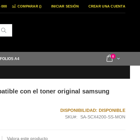
6 000
COMPARAR (
)
INICIAR SESIÓN
CREAR UNA CUENTA
Buscar
items
0
Cart
 FOLIOS A4
tible con el toner original samsung
DISPONIBILIDAD:
DISPONIBLE
SKU
SA-SCX4200-SS-MON
Valora este producto