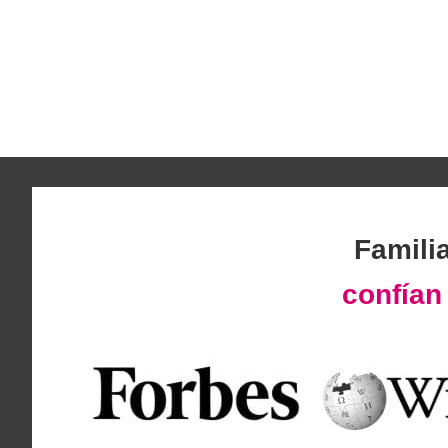
Famili
confía