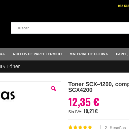
937 56
Buscar
ORA
ROLLOS DE PAPEL TÉRMICO
MATERIAL DE OFICINA
PAPEL,
G Tóner
Toner SCX-4200, compa
SCX4200
12,35 €
10,21 €
2
Reseñas
Valoración: