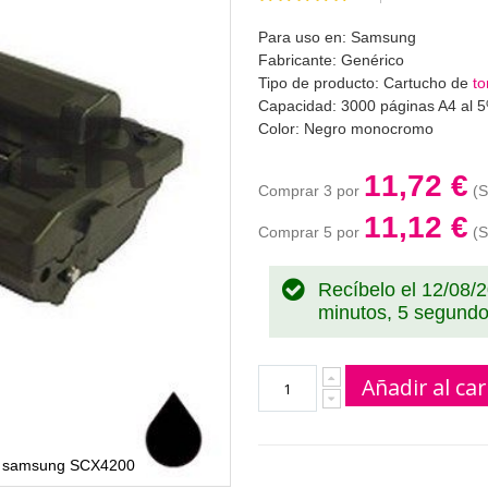
100
100
% of
Para uso en: Samsung
Fabricante: Genérico
Tipo de producto: Cartucho de
t
Capacidad: 3000 páginas A4 al 5
Color: Negro monocromo
11,72 €
Comprar 3 por
11,12 €
Comprar 5 por
Recíbelo el 12/08/
minutos, 4 segund
Añadir al car
nal samsung SCX4200