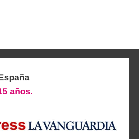
 España
15 años.