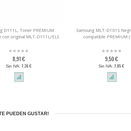
g D111L, Toner PREMIUM
Samsung MLT-D101S Negr
e con original MLT-D111L/ELS
compatible PREMIUM (
Rating:
Rating:
0%
0%
8,91 €
9,50 €
7,36 €
7,85 €
TE PUEDEN GUSTAR!