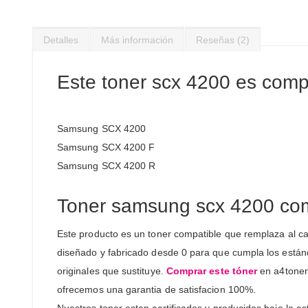
Saltar
al
comienzo
Detalles
Más información
Reseñas
2
de
la
Este toner scx 4200 es compa
galería
de
imágenes
Samsung SCX 4200
Samsung SCX 4200 F
Samsung SCX 4200 R
Toner samsung scx 4200 com
Este producto es un toner compatible que remplaza al ca
diseñado y fabricado desde 0 para que cumpla los estánda
originales que sustituye.
Comprar este tóner
en a4toner 
ofrecemos una garantia de satisfacion 100%.