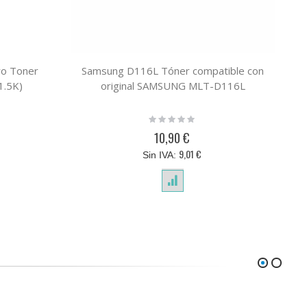
o Toner
Samsung D116L Tóner compatible con
To
1.5K)
original SAMSUNG MLT-D116L
Rating:
0%
10,90 €
9,01 €