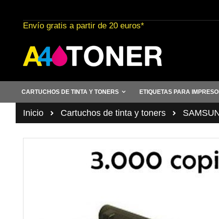
Ir
al
Envío gratis a partir de 20 euros*
contenido
CARTUCHOS DE TINTA Y TONERS
ETIQUETAS PARA IMPRES
Inicio
Cartuchos de tinta y toners
SAMSUN
Saltar
al
final
de
la
galería
de
imágenes