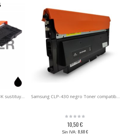
Toner alternativo con CLP320BK sustituye al toner original CLP320BK CLT-K4072S/EL
Samsung CLP-430 negro Toner compatible CLT-K404S
Rating:
0%
10,50 €
8,68 €