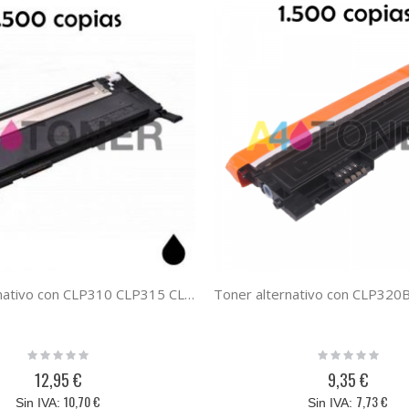
Toner alternativo con CLP310 CLP315 CLX3170 CLX3175 negro sustituye al toner original CLP315BK CLT-K4092S/ELS
Rating:
Rating:
0%
0%
12,95 €
9,35 €
10,70 €
7,73 €