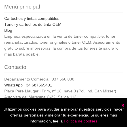
Menú principal
Cartuchos y tintas compatibles
Tóner y cartuchos de tinta OEM
Blog
Empresa especializada en la venta de tóner compatible, tóner
remanufacturados, tóner originales o tóner OEM. Asesoramiento
gratuito sobre impresoras, la compra de tus tóneres te saldrá lo
más barata posible.
Contacto
Departamento Comercial: 937 566 000
WhatsApp +34 687565401
Plaça Pere Llauger i Prim, nº 18, nave 9 (Pol. Ind. Can Misser)
Autopista del Maresme C-32, Salida 113
08360, Canet de Mar (Barcelona)
Horario de Atención al cliente:
Utilizamos cookies para ayudar a mejorar nuestros servicios, hacer
C
De lunes a jueves de 8:00 a 17:00,
ofertas personales y mejorar tu experiencia. Si quieres más
Viernes de 8:00 a 15:00
información, lee la
Política de cookies