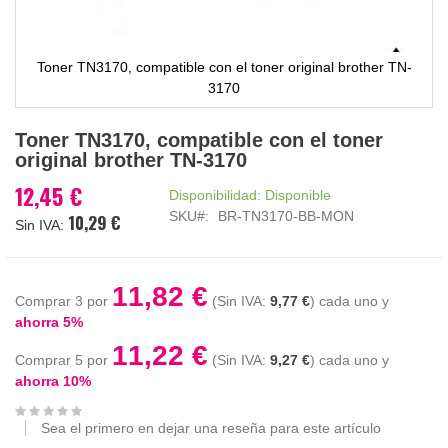
Toner TN3170, compatible con el toner original brother TN-
3170
Saltar
Toner TN3170, compatible con el toner
al
original brother TN-3170
comienzo
de
12,45 €
Disponibilidad:
Disponible
la
SKU
BR-TN3170-BB-MON
10,29 €
galería
de
imágenes
11,82 €
Comprar 3 por
9,77 €
cada uno y
ahorra
5
%
11,22 €
Comprar 5 por
9,27 €
cada uno y
ahorra
10
%
Sea el primero en dejar una reseña para este artículo