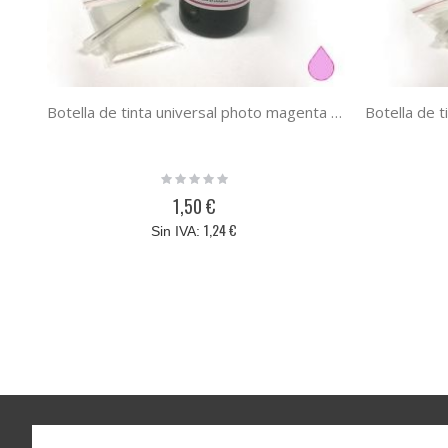
Botella de tinta universal photo magenta para HP / Lexmark / Canon / Brother photo magenta 100 ml
Rating:
0%
1,50 €
1,24 €