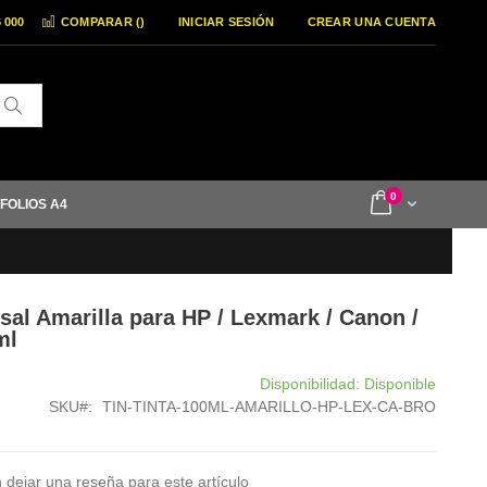
6 000
COMPARAR (
)
INICIAR SESIÓN
CREAR UNA CUENTA
Buscar
items
0
Cart
 FOLIOS A4
rsal Amarilla para HP / Lexmark / Canon /
ml
Disponibilidad:
Disponible
SKU
TIN-TINTA-100ML-AMARILLO-HP-LEX-CA-BRO
 dejar una reseña para este artículo