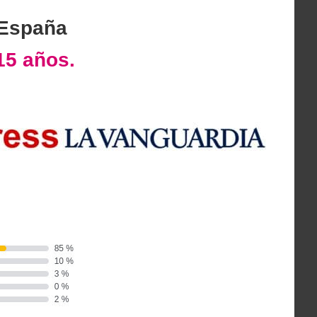
 España
15 años.