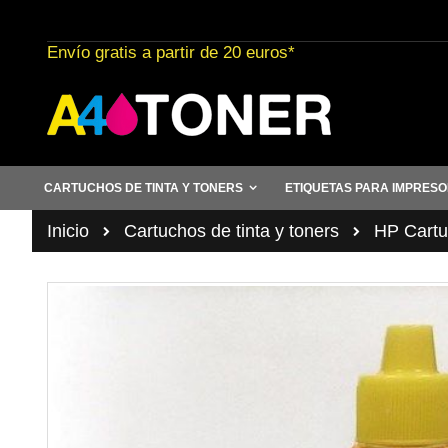
Ir
al
Envío gratis a partir de 20 euros*
contenido
CARTUCHOS DE TINTA Y TONERS
ETIQUETAS PARA IMPRES
Inicio
Cartuchos de tinta y toners
HP Cartuc
Saltar
al
final
de
la
galería
de
imágenes