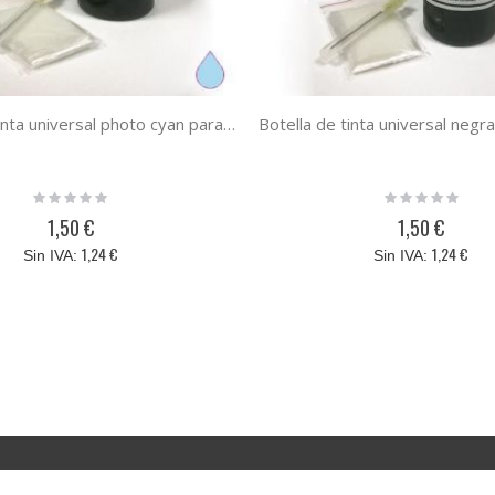
Botella de tinta universal photo cyan para HP / Lexmark / Canon / Brother photo cyan 100 ml
Rating:
Rating:
0%
0%
1,50 €
1,50 €
1,24 €
1,24 €