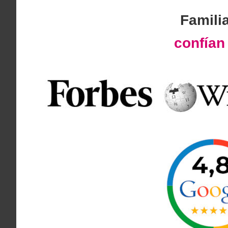
Famili
confía