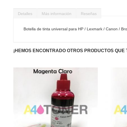
Saltar
al
Detalles
Más información
Reseñas
comienzo
de
la
Botella de tinta universal para HP / Lexmark / Canon / Br
galería
de
imágenes
¡HEMOS ENCONTRADO OTROS PRODUCTOS QUE 