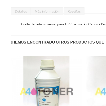
Saltar
al
Detalles
Más información
Reseñas
comienzo
de
la
Botella de tinta universal para HP / Lexmark / Canon / B
galería
de
imágenes
¡HEMOS ENCONTRADO OTROS PRODUCTOS QUE 