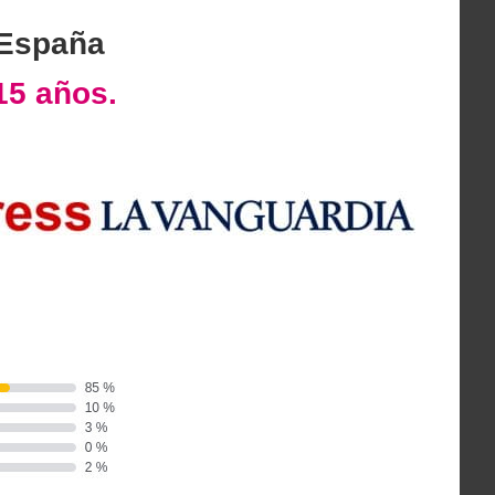
 España
15 años.