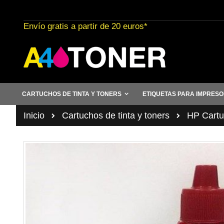
Ir
al
Envío gratis a partir de 20 euros*
contenido
CARTUCHOS DE TINTA Y TONERS
ETIQUETAS PARA IMPRES
Inicio
Cartuchos de tinta y toners
HP Cartuc
Saltar
al
final
de
la
galería
de
imágenes