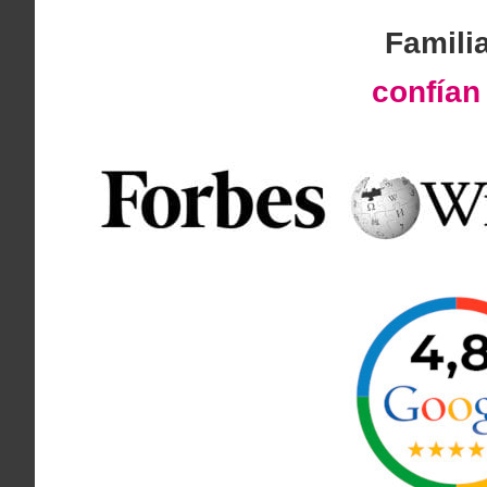
Famili
confía