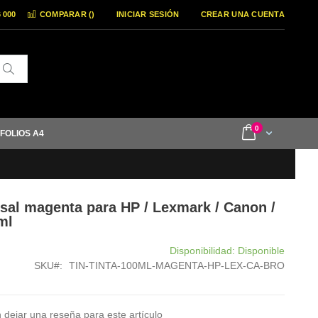
6 000
COMPARAR (
)
INICIAR SESIÓN
CREAR UNA CUENTA
Buscar
items
0
Cart
 FOLIOS A4
ersal magenta para HP / Lexmark / Canon /
ml
Disponibilidad:
Disponible
SKU
TIN-TINTA-100ML-MAGENTA-HP-LEX-CA-BRO
 dejar una reseña para este artículo