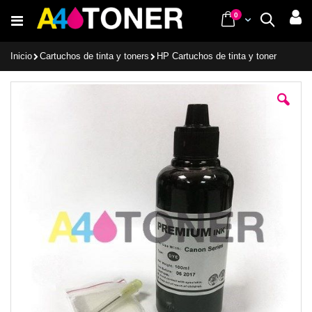
Ir
items
0
Cart
Buscar
al
contenido
Inicio
Cartuchos de tinta y toners
HP Cartuchos de tinta y toner
Saltar
al
final
de
la
galería
de
imágenes