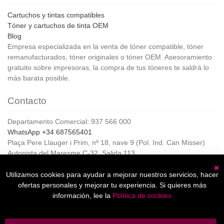
Cartuchos y tintas compatibles
Tóner y cartuchos de tinta OEM
Blog
Empresa especializada en la venta de tóner compatible, tóner
remanufacturados, tóner originales o tóner OEM. Asesoramiento
gratuito sobre impresoras, la compra de tus tóneres te saldrá lo
más barata posible.
Contacto
Departamento Comercial: 937 566 000
WhatsApp +34 687565401
Plaça Pere Llauger i Prim, nº 18, nave 9 (Pol. Ind. Can Misser)
Autopista del Maresme C-32, Salida 113
08360, Canet de Mar (Barcelona)
Horario de Atención al cliente:
Utilizamos cookies para ayudar a mejorar nuestros servicios, hacer
C
De lunes a jueves de 8:00 a 17:00,
ofertas personales y mejorar tu experiencia. Si quieres más
Viernes de 8:00 a 15:00
información, lee la
Política de cookies