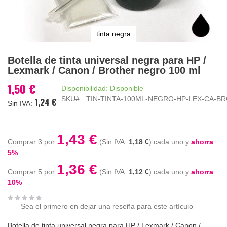
tinta negra
Saltar
Botella de tinta universal negra para HP /
al
Lexmark / Canon / Brother negro 100 ml
comienzo
de
1,50 €
Disponibilidad:
Disponible
la
SKU
TIN-TINTA-100ML-NEGRO-HP-LEX-CA-B
1,24 €
galería
de
imágenes
1,43 €
Comprar 3 por
1,18 €
cada uno y
ahorra
5
%
1,36 €
Comprar 5 por
1,12 €
cada uno y
ahorra
10
%
Sea el primero en dejar una reseña para este artículo
Botella de tinta universal negra para HP / Lexmark / Canon /