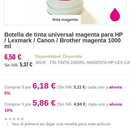
tinta magenta
Saltar
Botella de tinta universal magenta para HP
al
/ Lexmark / Canon / Brother magenta 1000
comienzo
ml
de
la
6,50 €
Disponibilidad:
Disponible
galería
SKU
TIN-TINTA-1000ML-MAGENTA-HP-LEX-CA
5,37 €
de
imágenes
6,18 €
Comprar 3 por
5,11 €
cada uno y
ahorra
5
%
5,86 €
Comprar 5 por
4,84 €
cada uno y
ahorra
10
%
Sea el primero en dejar una reseña para este artículo