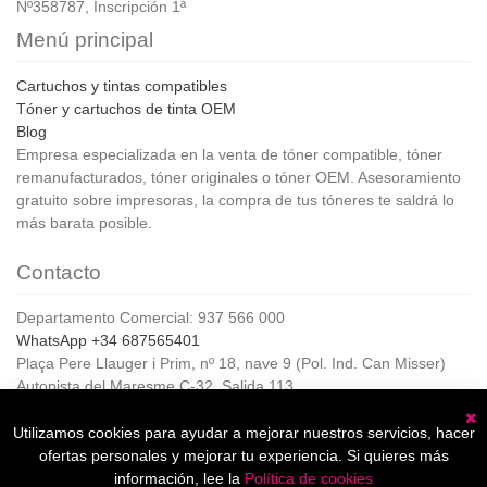
Nº358787, Inscripción 1ª
Menú principal
Cartuchos y tintas compatibles
Tóner y cartuchos de tinta OEM
Blog
Empresa especializada en la venta de tóner compatible, tóner
remanufacturados, tóner originales o tóner OEM. Asesoramiento
gratuito sobre impresoras, la compra de tus tóneres te saldrá lo
más barata posible.
Contacto
Departamento Comercial: 937 566 000
WhatsApp +34 687565401
Plaça Pere Llauger i Prim, nº 18, nave 9 (Pol. Ind. Can Misser)
Autopista del Maresme C-32, Salida 113
08360, Canet de Mar (Barcelona)
Horario de Atención al cliente:
Utilizamos cookies para ayudar a mejorar nuestros servicios, hacer
C
De lunes a jueves de 8:00 a 17:00,
ofertas personales y mejorar tu experiencia. Si quieres más
Viernes de 8:00 a 15:00
información, lee la
Política de cookies