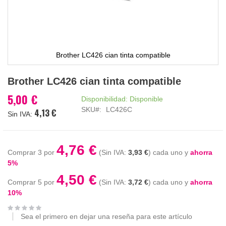
Brother LC426 cian tinta compatible
Saltar
Brother LC426 cian tinta compatible
al
comienzo
5,00 €
Disponibilidad:
Disponible
de
SKU
LC426C
4,13 €
la
galería
de
imágenes
4,76 €
Comprar 3 por
3,93 €
cada uno y
ahorra
5
%
4,50 €
Comprar 5 por
3,72 €
cada uno y
ahorra
10
%
Sea el primero en dejar una reseña para este artículo