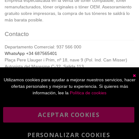
Empresa especializada en la venta de tóner compatible, tóner
remanufacturados, tóner originales o tóner OEM. Asesoramiento
gratuito sobre impresoras, la compra de tus tóneres te saldrá lo
más barata posible.
Contacto
Departamento Comercial: 937 566 000
WhatsApp +34 687565401
Plaça Pere Llauger i Prim, nº 18, nave 9 (Pol. Ind. Can Misser)
Autopista del Maresme C-32, Salida 113
08360, Canet de Mar (Barcelona)
Horario de Atención al cliente:
Utilizamos cookies para ayudar a mejorar nuestros servicios, hacer
C
De lunes a jueves de 8:00 a 17:00,
ofertas personales y mejorar tu experiencia. Si quieres más
Viernes de 8:00 a 15:00
información, lee la
Política de cookies
ACEPTAR COOKIES
Boletín
Suscribirse
informativo
PERSONALIZAR COOKIES
He leído y acepto la
política de privacidad