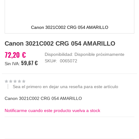
Canon 3021C002 CRG 054 AMARILLO
Saltar
Canon 3021C002 CRG 054 AMARILLO
al
comienzo
72,20 €
Disponibilidad:
Disponible próximamente
de
SKU
0065072
59,67 €
la
galería
de
imágenes
Sea el primero en dejar una reseña para este artículo
Canon 3021C002 CRG 054 AMARILLO
Notificarme cuando este producto vuelva a stock