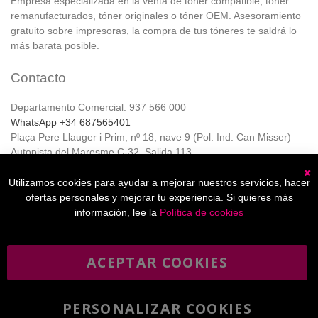
Empresa especializada en la venta de tóner compatible, tóner
remanufacturados, tóner originales o tóner OEM. Asesoramiento
gratuito sobre impresoras, la compra de tus tóneres te saldrá lo
más barata posible.
Contacto
Departamento Comercial: 937 566 000
WhatsApp +34 687565401
Plaça Pere Llauger i Prim, nº 18, nave 9 (Pol. Ind. Can Misser)
Autopista del Maresme C-32, Salida 113
08360, Canet de Mar (Barcelona)
Horario de Atención al cliente:
Utilizamos cookies para ayudar a mejorar nuestros servicios, hacer
C
De lunes a jueves de 8:00 a 17:00,
ofertas personales y mejorar tu experiencia. Si quieres más
Viernes de 8:00 a 15:00
información, lee la
Política de cookies
ACEPTAR COOKIES
Boletín
Suscribirse
informativo
PERSONALIZAR COOKIES
He leído y acepto la
política de privacidad