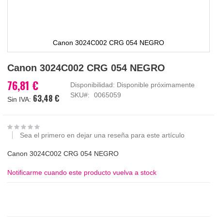
Canon 3024C002 CRG 054 NEGRO
Saltar
Canon 3024C002 CRG 054 NEGRO
al
comienzo
76,81 €
Disponibilidad:
Disponible próximamente
de
SKU
0065059
63,48 €
la
galería
de
imágenes
Sea el primero en dejar una reseña para este artículo
Canon 3024C002 CRG 054 NEGRO
Notificarme cuando este producto vuelva a stock