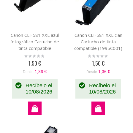
Canon CLI-581 XXL azul
Canon CLI-581 XXL cian
fotográfico Cartucho de
Cartucho de tinta
tinta compatible
compatible (1995C001)
(1999C001)
Rating:
Rating:
0%
0%
1,50 €
1,50 €
1,36 €
1,36 €
Desde
Desde
Recíbelo el
Recíbelo el
10/08/2026
10/08/2026