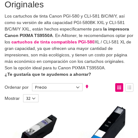
Originales
Los cartuchos de tinta Canon PGI-580 y CLI-581 B/C/M/Y, así
como su versión de alta capacidad PGI-580BK XXL y CLI-581
B/C/M/Y XXL, están hechos específicamente para
la impresora
Canon PIXMA TS9550A
. En A4toner, te recomendamos optar por
los
cartuchos de tinta compatibles PGI-580
XL / CLI-581 XL de
gran capacidad, ya que ofrecen una mayor cantidad de
impresiones, son más ecológicos, y tienen un costo por página
más económico en comparación con los cartuchos originales.
Son la opción ideal para tu Canon PIXMA TS9550A.
¿Te gustaría que te ayudemos a ahorrar?
Fijar
Ver
Ordenar por
Dirección
como
Parrilla
List
Mostrar
Descendente