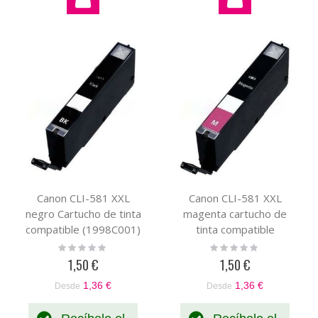
Canon CLI-581 XXL
Canon CLI-581 XXL
negro Cartucho de tinta
magenta cartucho de
compatible (1998C001)
tinta compatible
(1996C001)
Rating:
Rating:
0%
0%
1,50 €
1,50 €
1,36 €
1,36 €
Desde
Desde