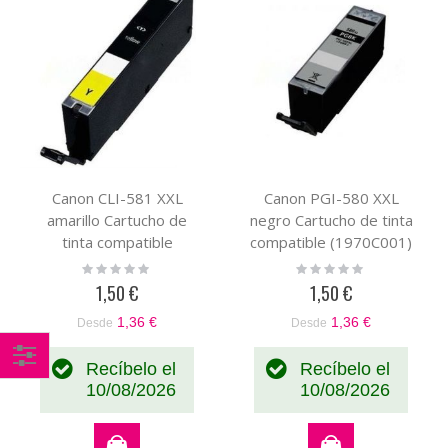
Canon CLI-581 XXL
Canon PGI-580 XXL
amarillo Cartucho de
negro Cartucho de tinta
tinta compatible
compatible (1970C001)
(1997C001)
Rating:
Rating:
0%
0%
1,50 €
1,50 €
1,36 €
1,36 €
Desde
Desde
Recíbelo el
Recíbelo el
Comprar
10/08/2026
10/08/2026
por