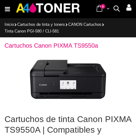
Ir
items
0
Cart
Buscar
al
contenido
Inicio
Cartuchos de tinta y toners
CANON Cartuchos
Tinta Canon PGI-580 / CLI-581
Cartuchos Canon PIXMA TS9550a
Cartuchos de tinta Canon PIXMA
TS9550A | Compatibles y