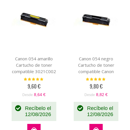
Canon 054 amarillo
Canon 054 negro
Cartucho de toner
Cartucho de toner
compatible 3021C002
compatible Canon
3024C002
Valoración:
Valoración:
100%
100%
9,60 €
9,80 €
8,64 €
8,82 €
Desde
Desde
Recíbelo el
Recíbelo el
12/08/2026
12/08/2026