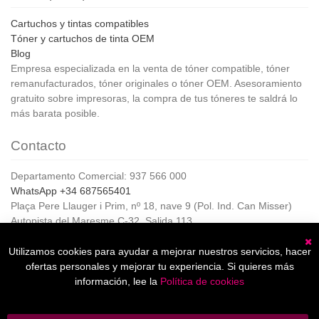
Cartuchos y tintas compatibles
Tóner y cartuchos de tinta OEM
Blog
Empresa especializada en la venta de tóner compatible, tóner
remanufacturados, tóner originales o tóner OEM. Asesoramiento
gratuito sobre impresoras, la compra de tus tóneres te saldrá lo
más barata posible.
Contacto
Departamento Comercial: 937 566 000
WhatsApp +34 687565401
Plaça Pere Llauger i Prim, nº 18, nave 9 (Pol. Ind. Can Misser)
Autopista del Maresme C-32, Salida 113
08360, Canet de Mar (Barcelona)
Horario de Atención al cliente:
Utilizamos cookies para ayudar a mejorar nuestros servicios, hacer
C
De lunes a jueves de 8:00 a 17:00,
ofertas personales y mejorar tu experiencia. Si quieres más
Viernes de 8:00 a 15:00
información, lee la
Política de cookies