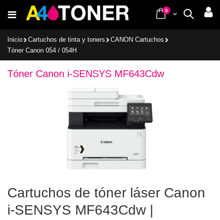
Ir
items
0
Cart
Buscar
al
contenido
Inicio
Cartuchos de tinta y toners
CANON Cartuchos
Tóner Canon 054 / 054H
Tóner Canon i-SENSYS MF643Cdw
Cartuchos de tóner láser Canon
i-SENSYS MF643Cdw |