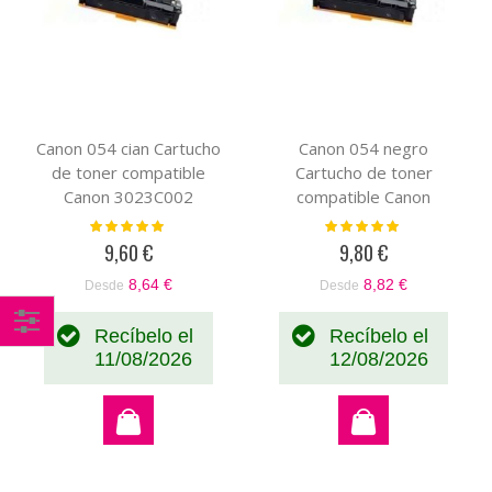
Canon 054 cian Cartucho
Canon 054 negro
de toner compatible
Cartucho de toner
Canon 3023C002
compatible Canon
3024C002
Valoración:
Valoración:
100%
100%
9,60 €
9,80 €
8,64 €
8,82 €
Desde
Desde
Recíbelo el
Recíbelo el
Comprar
11/08/2026
12/08/2026
por