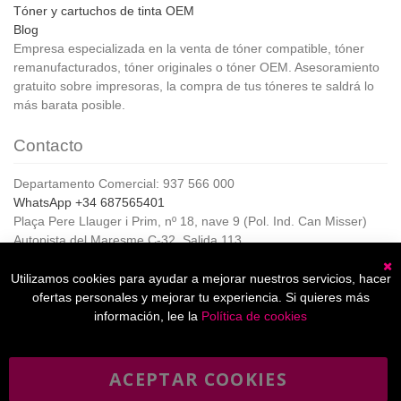
Tóner y cartuchos de tinta OEM
Blog
Empresa especializada en la venta de tóner compatible, tóner
remanufacturados, tóner originales o tóner OEM. Asesoramiento
gratuito sobre impresoras, la compra de tus tóneres te saldrá lo
más barata posible.
Contacto
Departamento Comercial: 937 566 000
WhatsApp +34 687565401
Plaça Pere Llauger i Prim, nº 18, nave 9 (Pol. Ind. Can Misser)
Autopista del Maresme C-32, Salida 113
08360, Canet de Mar (Barcelona)
Horario de Atención al cliente:
Utilizamos cookies para ayudar a mejorar nuestros servicios, hacer
C
De lunes a jueves de 8:00 a 17:00,
ofertas personales y mejorar tu experiencia. Si quieres más
Viernes de 8:00 a 15:00
información, lee la
Política de cookies
ACEPTAR COOKIES