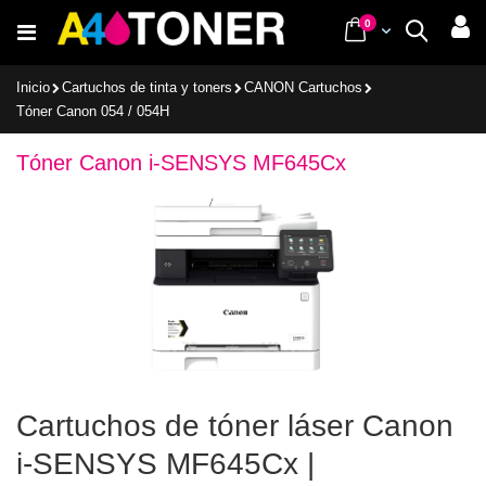
Ir
items
0
Cart
Buscar
al
contenido
Inicio
Cartuchos de tinta y toners
CANON Cartuchos
Tóner Canon 054 / 054H
Tóner Canon i-SENSYS MF645Cx
Cartuchos de tóner láser Canon
i-SENSYS MF645Cx |