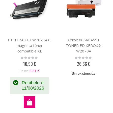
HP 117A XL / W2073AXL
Xerox 006R04591
magenta tóner
TONER ED XEROX X
compatible XL
W2070A
Rating:
Rating:
0%
0%
10,90 €
26,66 €
9,81 €
Desde
Sin existencias
Recíbelo el
11/08/2026