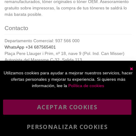
remanufacturados, tóner originales o tóner OEM. Asesoramiento
gratuito sobre impresoras, la compra de tus tóneres te saldrá lo
más barata posible.
Contacto
Departamento Comercial: 937 566 000
WhatsApp +34 687565401
Plaça Pere Llauger i Prim, nº 18, nave 9 (Pol. Ind. Can Misser)
Autopista del Maresme C-32, Salida 113
08360, Canet de Mar (Barcelona)
Horario de Atención al cliente:
Utilizamos cookies para ayudar a mejorar nuestros servicios, hacer
C
De lunes a jueves de 8:00 a 17:00,
ofertas personales y mejorar tu experiencia. Si quieres más
Viernes de 8:00 a 15:00
información, lee la
Política de cookies
ACEPTAR COOKIES
Boletín
Suscribirse
informativo
PERSONALIZAR COOKIES
He leído y acepto la
política de privacidad