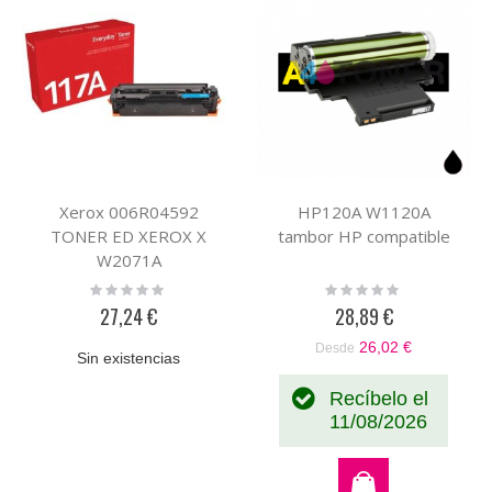
Xerox 006R04592
HP120A W1120A
TONER ED XEROX X
tambor HP compatible
W2071A
Rating:
Rating:
0%
0%
27,24 €
28,89 €
26,02 €
Desde
Sin existencias
Recíbelo el
11/08/2026