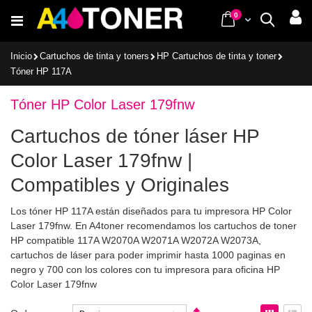
Ir
items
0
Cart
Buscar
al
contenido
Inicio
Cartuchos de tinta y toners
HP Cartuchos de tinta y toner
Tóner HP 117A
Tóner HP Color Laser 179fnw
Cartuchos de tóner láser HP
Color Laser 179fnw |
Compatibles y Originales
Los tóner HP 117A están diseñados para tu impresora HP Color
Laser 179fnw. En A4toner recomendamos los cartuchos de toner
HP compatible 117A W2070A W2071A W2072A W2073A,
cartuchos de láser para poder imprimir hasta 1000 paginas en
negro y 700 con los colores con tu impresora para oficina HP
Color Laser 179fnw
Fijar
Ver