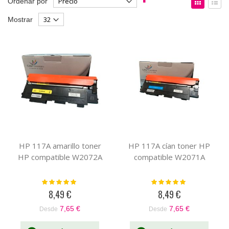
Ordenar por
Dirección
como
Parrilla
List
Mostrar
Descendente
HP 117A amarillo toner
HP 117A cían toner HP
HP compatible W2072A
compatible W2071A
Valoración:
Valoración:
100%
100%
8,49 €
8,49 €
7,65 €
7,65 €
Desde
Desde