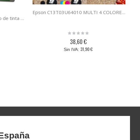
Epson C13T03U64010 MULTI 4 COLORES 603
Epson 603XL magenta cartucho de tinta compatible C13T03A34010
Rating:
0%
38,60 €
31,90 €
 España