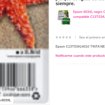
siempre.
Epson 603XL negro Ca
compatible C13T03A
Sea el primero en
Epson C13T03A14010 TINTA N
Notificarme cuando este producto
 603XL