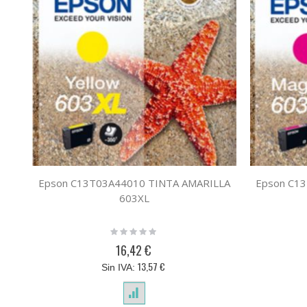
Epson C13T03A44010 TINTA AMARILLA
Epson C1
603XL
Rating:
0%
16,42 €
13,57 €