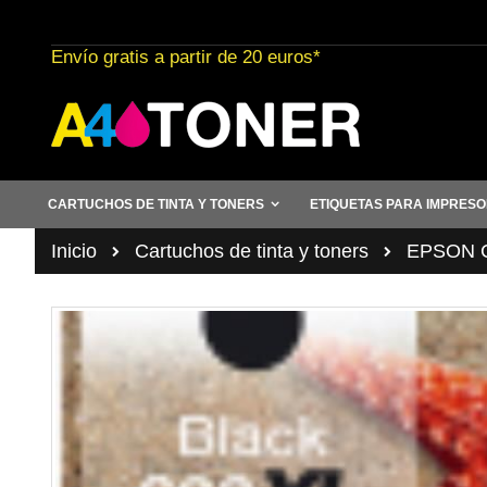
Ir
al
Envío gratis a partir de 20 euros*
contenido
CARTUCHOS DE TINTA Y TONERS
ETIQUETAS PARA IMPRES
Inicio
Cartuchos de tinta y toners
EPSON Ca
Saltar
al
final
de
la
galería
de
imágenes