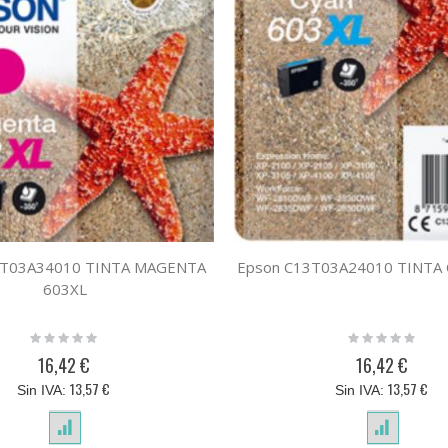
3T03A34010 TINTA MAGENTA
Epson C13T03A24010 TINTA 
603XL
Rating:
Rating:
0%
0%
16,42 €
16,42 €
13,57 €
13,57 €