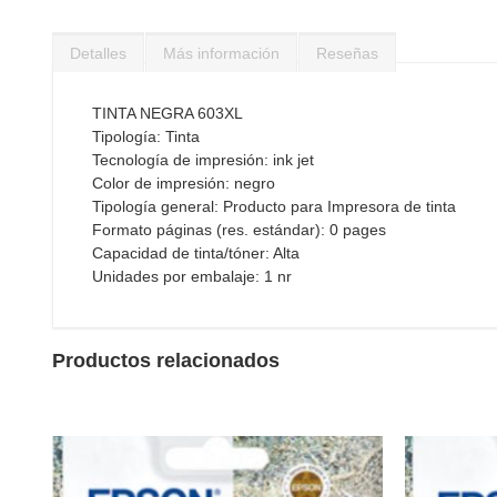
Saltar
al
Detalles
Más información
Reseñas
comienzo
de
la
TINTA NEGRA 603XL
galería
Tipología: Tinta
de
Tecnología de impresión: ink jet
imágenes
Color de impresión: negro
Tipología general: Producto para Impresora de tinta
Formato páginas (res. estándar): 0 pages
Capacidad de tinta/tóner: Alta
Unidades por embalaje: 1 nr
Productos relacionados