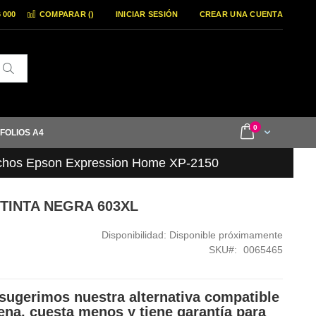
6 000
COMPARAR (
)
INICIAR SESIÓN
CREAR UNA CUENTA
Buscar
items
0
Cart
 FOLIOS A4
chos Epson Expression Home XP-2150
 TINTA NEGRA 603XL
Disponibilidad:
Disponible próximamente
SKU
0065465
sugerimos nuestra alternativa compatible
ena, cuesta menos y tiene garantía para