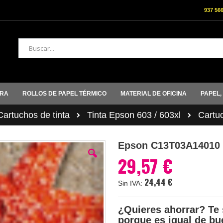
937 56
Buscar
ORA
ROLLOS DE PAPEL TÉRMICO
MATERIAL DE OFICINA
PAPEL,
rtuchos de tinta
Tinta Epson 603 / 603xl
Cartu
Epson C13T03A14010
29,57 €
24,44 €
¿Quieres ahorrar? Te 
porque es igual de bu