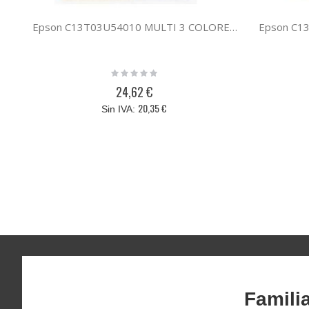
Epson C13T03U54010 MULTI 3 COLORES 603
Epson C1
Rating:
0%
24,62 €
20,35 €
Famili