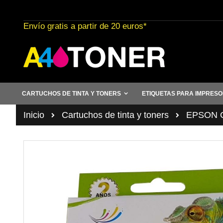
Ir
al
Envío gratis a partir de 20 euros*
contenido
CARTUCHOS DE TINTA Y TONERS
ETIQUETAS PARA IMPRES
Inicio
Cartuchos de tinta y toners
EPSON Ca
Saltar
al
final
de
la
galería
de
imágenes