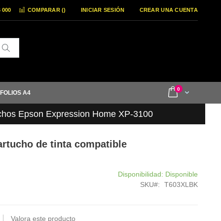
6 000
COMPARAR (
)
INICIAR SESIÓN
CREAR UNA CUENTA
Buscar
items
0
Cart
 FOLIOS A4
chos Epson Expression Home XP-3100
rtucho de tinta compatible
Disponibilidad:
Disponible
SKU
T603XLBK
Valora este producto