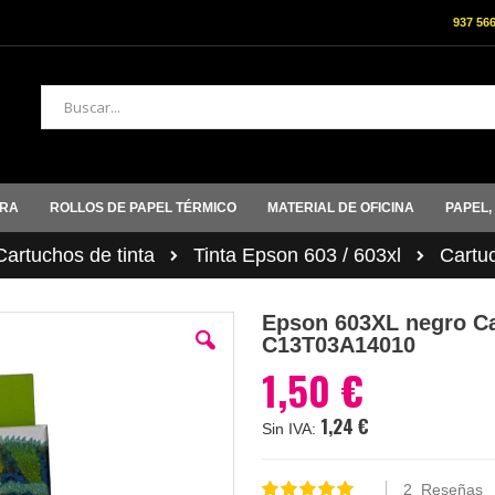
937 56
Buscar
ORA
ROLLOS DE PAPEL TÉRMICO
MATERIAL DE OFICINA
PAPEL,
rtuchos de tinta
Tinta Epson 603 / 603xl
Cartu
Epson 603XL negro Ca
C13T03A14010
1,50 €
1,24 €
2
Reseñas
Valoración: