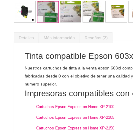
Saltar
al
Detalles
Más información
Reseñas
2
comienzo
de
la
Tinta compatible Epson 603x
galería
de
Nuestros cartuchos de tinta a la venta epson 603xl comp
imágenes
fabricadas desde 0 con el objetivo de tener una calidad 
numero superior.
Impresoras compatibles con 
Cartuchos Epson Expression Home XP-2100
Cartuchos Epson Expression Home XP-2105
Cartuchos Epson Expression Home XP-2150