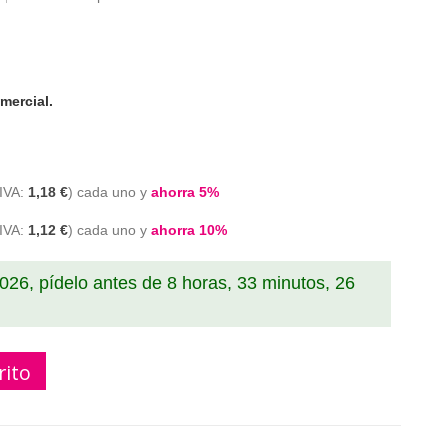
mercial.
1,18 €
cada uno y
ahorra
5
%
1,12 €
cada uno y
ahorra
10
%
2026, pídelo antes de
8 horas, 33 minutos, 25
rito
 tinta epson t603xl negro compatible