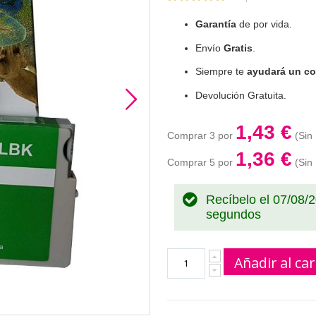
100
100
% of
Garantía
de por vida.
Envío
Gratis
.
Siempre te
ayudará un co
Devolución Gratuita.
1,43 €
Comprar 3 por
1,36 €
Comprar 5 por
Recíbelo el 07/08/
segundos
Añadir al car
cartuchos de