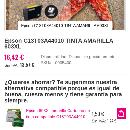
Epson C13T03A44010 TINTA AMARILLA 603XL
Saltar
Epson C13T03A44010 TINTA AMARILLA
al
603XL
comienzo
de
16,42 €
Disponibilidad:
Disponible próximamente
la
SKU
0065460
13,57 €
galería
de
imágenes
¿Quieres ahorrar? Te sugerimos nuestra
alternativa compatible porque es igual de
buena, cuesta menos y tiene garantía para
siempre.
Epson 603XL amarillo Cartucho de
1,50 €
tinta compatible C13T03A44010
1,24 €