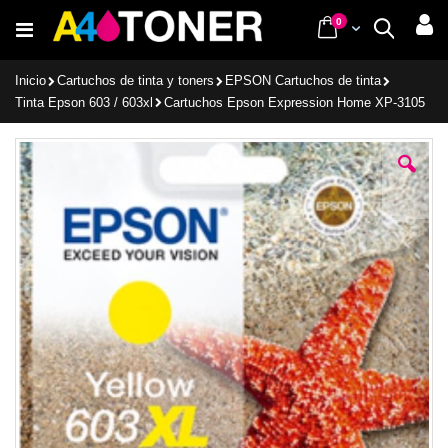
Ir
items
0
Cart
Buscar
al
contenido
Inicio
Cartuchos de tinta y toners
EPSON Cartuchos de tinta
Tinta Epson 603 / 603xl
Cartuchos Epson Expression Home XP-3105
Saltar
al
final
de
la
galería
de
imágenes