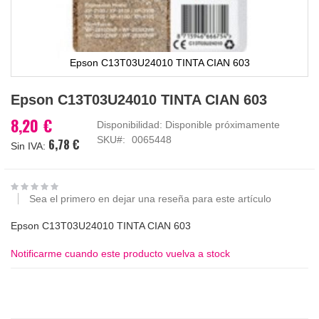
Epson C13T03U24010 TINTA CIAN 603
Saltar
Epson C13T03U24010 TINTA CIAN 603
al
comienzo
8,20 €
Disponibilidad:
Disponible próximamente
de
SKU
0065448
6,78 €
la
galería
de
imágenes
Sea el primero en dejar una reseña para este artículo
Epson C13T03U24010 TINTA CIAN 603
Notificarme cuando este producto vuelva a stock