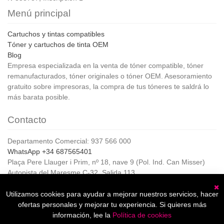
Menú principal
Cartuchos y tintas compatibles
Tóner y cartuchos de tinta OEM
Blog
Empresa especializada en la venta de tóner compatible, tóner
remanufacturados, tóner originales o tóner OEM. Asesoramiento
gratuito sobre impresoras, la compra de tus tóneres te saldrá lo
más barata posible.
Contacto
Departamento Comercial: 937 566 000
WhatsApp +34 687565401
Plaça Pere Llauger i Prim, nº 18, nave 9 (Pol. Ind. Can Misser)
Autopista del Maresme C-32, Salida 113
08360, Canet de Mar (Barcelona)
Horario de Atención al cliente:
Utilizamos cookies para ayudar a mejorar nuestros servicios, hacer
C
De lunes a jueves de 8:00 a 17:00,
ofertas personales y mejorar tu experiencia. Si quieres más
Viernes de 8:00 a 15:00
información, lee la
Política de cookies