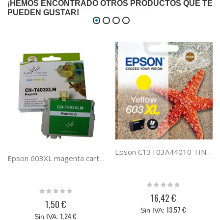
¡HEMOS ENCONTRADO OTROS PRODUCTOS QUE TE
PUEDEN GUSTAR!
Epson C13T03A44010 TINTA AMARILLA 603XL
Epson 603XL magenta cartucho de tinta compatible C13T03A34010
Rating:
Rating:
0%
16,42 €
0%
1,50 €
13,57 €
1,24 €