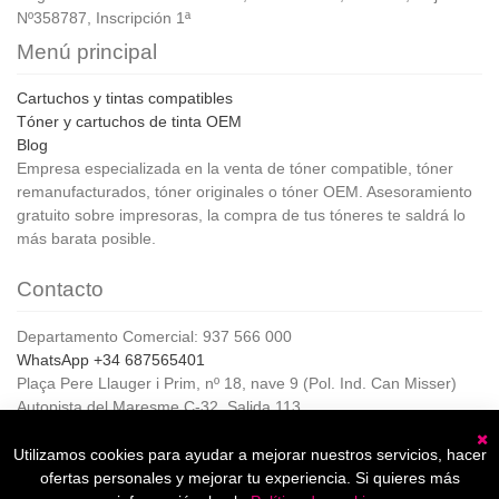
Nº358787, Inscripción 1ª
Menú principal
Cartuchos y tintas compatibles
Tóner y cartuchos de tinta OEM
Blog
Empresa especializada en la venta de tóner compatible, tóner
remanufacturados, tóner originales o tóner OEM. Asesoramiento
gratuito sobre impresoras, la compra de tus tóneres te saldrá lo
más barata posible.
Contacto
Departamento Comercial: 937 566 000
WhatsApp +34 687565401
Plaça Pere Llauger i Prim, nº 18, nave 9 (Pol. Ind. Can Misser)
Autopista del Maresme C-32, Salida 113
08360, Canet de Mar (Barcelona)
Horario de Atención al cliente:
Utilizamos cookies para ayudar a mejorar nuestros servicios, hacer
C
De lunes a jueves de 8:00 a 17:00,
ofertas personales y mejorar tu experiencia. Si quieres más