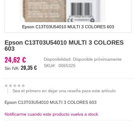
Epson C13T03U54010 MULTI 3 COLORES 603
Saltar
Epson C13T03U54010 MULTI 3 COLORES
al
603
comienzo
de
24,62 €
Disponibilidad:
Disponible próximamente
la
SKU
0065325
20,35 €
galería
de
imágenes
Sea el primero en dejar una reseña para este artículo
Epson C13T03U54010 MULTI 3 COLORES 603
Notificarme cuando este producto vuelva a stock