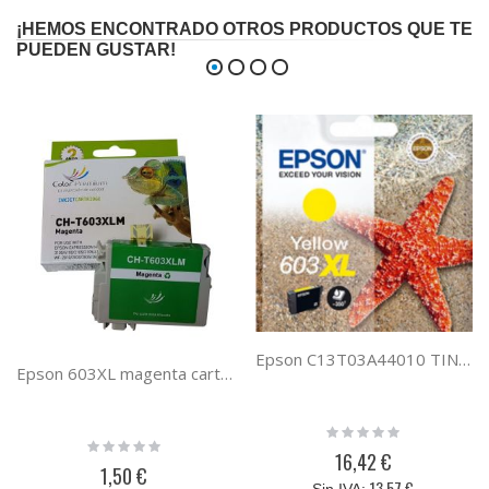
¡HEMOS ENCONTRADO OTROS PRODUCTOS QUE TE
PUEDEN GUSTAR!
Epson C13T03A44010 TINTA AMARILLA 603XL
Epson 603XL magenta cartucho de tinta compatible C13T03A34010
Rating:
Rating:
0%
16,42 €
0%
1,50 €
13,57 €