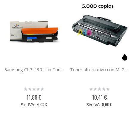
Samsung CLP-430 cian Toner compatible CLT-C404S
Toner alternativo con ML2250 sustituye al toner original Samsung ML-2250D5/SEE
Rating:
Rating:
0%
0%
11,89 €
10,41 €
9,83 €
8,60 €