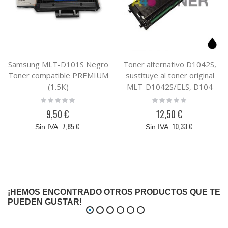
Samsung MLT-D101S Negro
Toner alternativo D1042S,
Toner compatible PREMIUM
sustituye al toner original
(1.5K)
MLT-D1042S/ELS, D104
Rating:
Rating:
0%
0%
9,50 €
12,50 €
7,85 €
10,33 €
¡HEMOS ENCONTRADO OTROS PRODUCTOS QUE TE
PUEDEN GUSTAR!