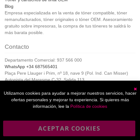
Blog
Empresa especializada en la venta de tóner compatible, tóner
remanufacturados, tóner originales o tóner OEM. Asesoramiento
gratuito sobre impresoras, la compra de tus tóneres te saldrá lo
más barata posible.
Contacto
Departamento Comercial: 937 566 000
WhatsApp +34 687565401
Plaça Pere Llauger i Prim, nº 18, nave 9 (Pol. Ind. Can Misser)
Autopista del Maresme C-32, Salida 113
08360, Canet de Mar (Barcelona)
Horario de Atención al cliente:
Utilizamos cookies para ayudar a mejorar nuestros servicios, hacer
C
De lunes a jueves de 8:00 a 17:00,
ofertas personales y mejorar tu experiencia. Si quieres más
Viernes de 8:00 a 15:00
información, lee la
Política de cookies
ACEPTAR COOKIES
Boletín