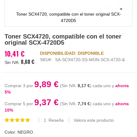
Toner SCX4720, compatible con el toner original SCX-
4720D5
Saltar
Toner SCX4720, compatible con el toner
al
original SCX-4720D5
comienzo
de
10,41 €
DISPONIBILIDAD:
DISPONIBLE
la
SKU
SA-SCX4720-SS-MON-SCX-4720-&
8,60 €
galería
de
imágenes
9,89 €
Comprar 3 por
8,17 €
cada uno y
ahorra
5
%
9,37 €
Comprar 5 por
7,74 €
cada uno y
ahorra
10
%
1
Reseña
Valora este producto
Valoración:
100
100
% of
Color: NEGRO.