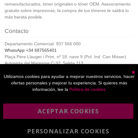
remanufacturados, tóner originales o tóner OEM. Asesoramiento
gratuito sobre impresoras, la compra de tus tóneres te saldrá lo
más barata posible.
Contacto
Departamento Comercial: 937 566 000
WhatsApp +34 687565401
Plaça Pere Llauger i Prim, nº 18, nave 9 (Pol. Ind. Can Misser)
Autopista del Maresme C-32, Salida 113
08360, Canet de Mar (Barcelona)
Horario de Atención al cliente:
Utilizamos cookies para ayudar a mejorar nuestros servicios, hacer
C
De lunes a jueves de 8:00 a 17:00,
ofertas personales y mejorar tu experiencia. Si quieres más
Viernes de 8:00 a 15:00
información, lee la
Política de cookies
ACEPTAR COOKIES
Boletín
Suscribirse
informativo
PERSONALIZAR COOKIES
He leído y acepto la
política de privacidad