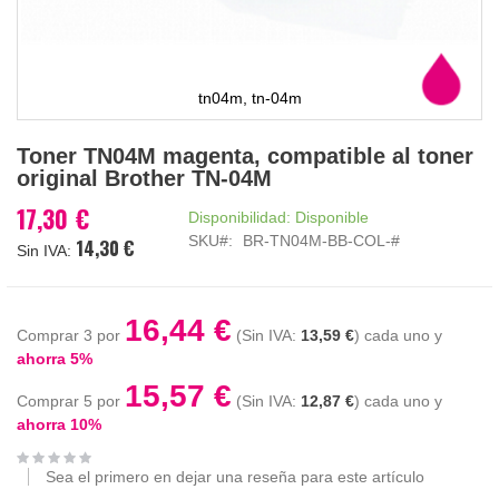
tn04m, tn-04m
Saltar
Toner TN04M magenta, compatible al toner
al
original Brother TN-04M
comienzo
de
17,30 €
Disponibilidad:
Disponible
la
SKU
BR-TN04M-BB-COL-#
14,30 €
galería
de
imágenes
16,44 €
Comprar 3 por
13,59 €
cada uno y
ahorra
5
%
15,57 €
Comprar 5 por
12,87 €
cada uno y
ahorra
10
%
Sea el primero en dejar una reseña para este artículo