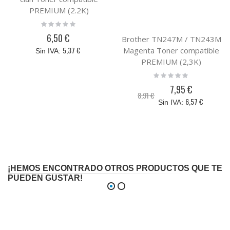
PREMIUM (2.2K)
Rating:
0%
6,50 €
Brother TN247M / TN243M
5,37 €
Magenta Toner compatible
PREMIUM (2,3K)
Rating:
0%
7,95 €
Precio
8,91 €
especial
6,57 €
¡HEMOS ENCONTRADO OTROS PRODUCTOS QUE TE
PUEDEN GUSTAR!