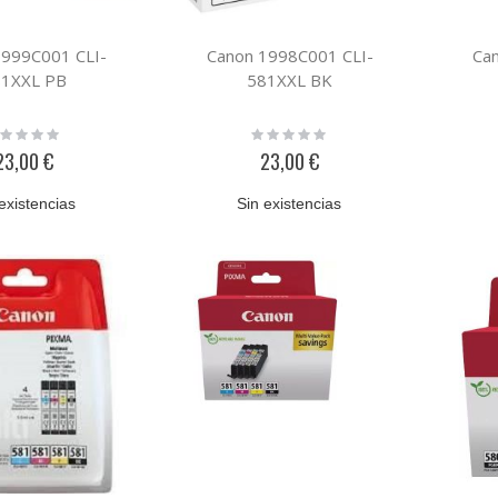
1999C001 CLI-
Canon 1998C001 CLI-
Ca
1XXL PB
581XXL BK
ting:
Rating:
%
0%
23,00 €
23,00 €
existencias
Sin existencias