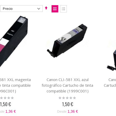
Fijar
Ver
Dirección
como
Parrilla
Lista
Descendente
-581 XXL magenta
Canon CLI-581 XXL azul
Can
e tinta compatible
fotográfico Cartucho de tinta
Cartuc
996C001)
compatible (1999C001)
ting:
Rating:
%
0%
1,50 €
1,50 €
1,36 €
1,36 €
sde
Desde