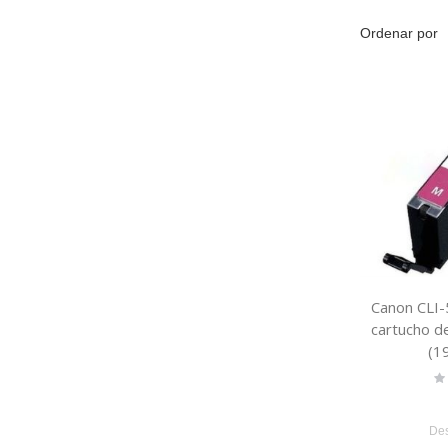
Ordenar por
Canon CLI
cartucho d
(1
Ra
0
De