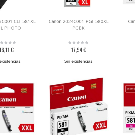
3C001 CLI-581XL
Canon 2024C001 PGI-580XL
Ca
UL PHOTO
PGBK
ting:
Rating:
%
0%
16,11 €
17,94 €
existencias
Sin existencias