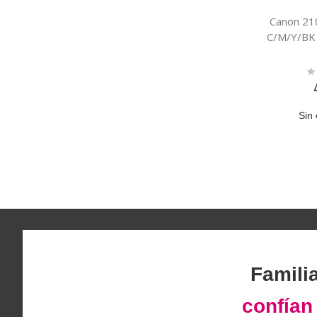
Canon 21
C/M/Y/BK
Ra
0
Sin 
Famili
confía