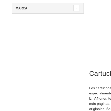
MARCA
Cartuc
Los cartuchos
especialment
En A4toner, t
más páginas, 
originales. 