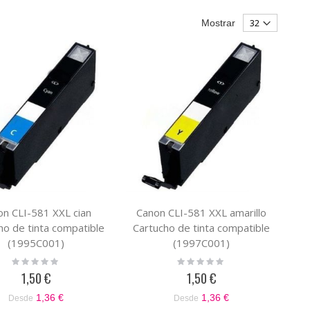
Mostrar
on CLI-581 XXL cian
Canon CLI-581 XXL amarillo
ho de tinta compatible
Cartucho de tinta compatible
(1995C001)
(1997C001)
Rating:
Rating:
0%
0%
1,50 €
1,50 €
1,36 €
1,36 €
Desde
Desde