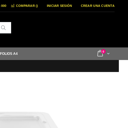
6 000
COMPARAR (
)
INICIAR SESIÓN
CREAR UNA CUENTA
Buscar
items
0
Cart
 FOLIOS A4