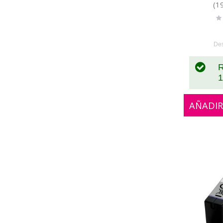
(1
Ra
0
De
R
1
AÑADIR