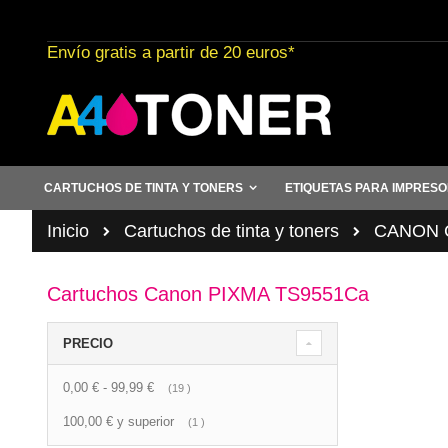
Ir
al
Envío gratis a partir de 20 euros*
contenido
CARTUCHOS DE TINTA Y TONERS
ETIQUETAS PARA IMPRES
Inicio
Cartuchos de tinta y toners
CANON C
Cartuchos Canon PIXMA TS9551Ca
PRECIO
0,00 €
-
99,99 €
artículo
19
100,00 €
y superior
artículo
1