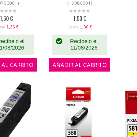
970C001)
(1998C001)
ting:
Rating:
%
0%
1,50 €
1,50 €
1,36 €
1,36 €
sde
Desde
ecíbelo el
Recíbelo el
1/08/2026
11/08/2026
 AL CARRITO
AÑADIR AL CARRITO