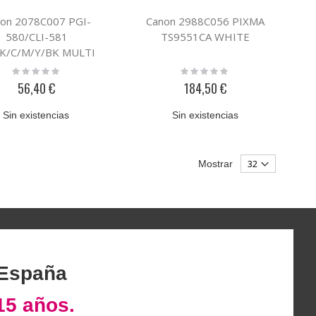
on 2078C007 PGI-
Canon 2988C056 PIXMA
580/CLI-581
TS9551CA WHITE
K/C/M/Y/BK MULTI
Rating:
Rating:
0%
0%
56,40 €
184,50 €
Sin existencias
Sin existencias
Mostrar
 España
15 años.