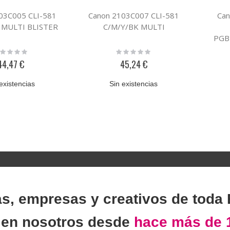
03C005 CLI-581
Canon 2103C007 CLI-581
Can
 MULTI BLISTER
C/M/Y/BK MULTI
PGB
ting:
Rating:
%
0%
44,47 €
45,24 €
existencias
Sin existencias
as, empresas y creativos de toda
n
en nosotros desde
hace más de 