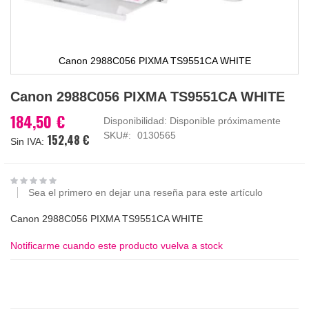
Canon 2988C056 PIXMA TS9551CA WHITE
Saltar
Canon 2988C056 PIXMA TS9551CA WHITE
al
comienzo
184,50 €
Disponibilidad:
Disponible próximamente
de
SKU
0130565
152,48 €
la
galería
de
imágenes
Sea el primero en dejar una reseña para este artículo
Canon 2988C056 PIXMA TS9551CA WHITE
Notificarme cuando este producto vuelva a stock