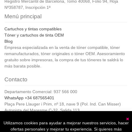
Registro Mercantil de Barcelona, Tomo 40068, Folio 94, Hoja
Nº358787, Inscripción 1ª
Menú principal
Cartuchos y tintas compatibles
Tóner y cartuchos de tinta OEM
Blog
Empresa especializada en la venta de tóner compatible, tóner
remanufacturados, tóner originales o tóner OEM. Asesoramiento
gratuito sobre impresoras, la compra de tus tóneres te saldrá lo
más barata posible.
Contacto
Departamento Comercial: 937 566 000
WhatsApp +34 687565401
Plaça Pere Llauger i Prim, nº 18, nave 9 (Pol. Ind. Can Misser)
Autopista del Maresme C-32, Salida 113
08360, Canet de Mar (Barcelona)
Horario de Atención al cliente:
Utilizamos cookies para ayudar a mejorar nuestros servicios, hacer
C
De lunes a jueves de 8:00 a 17:00,
ofertas personales y mejorar tu experiencia. Si quieres más