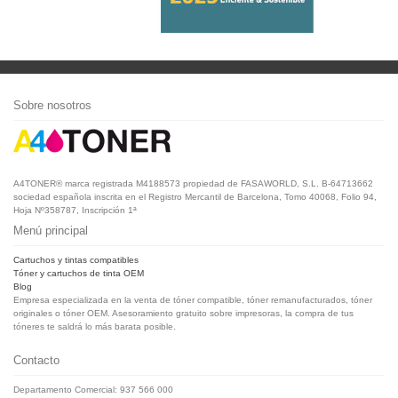
Sobre nosotros
A4TONER® marca registrada M4188573 propiedad de FASAWORLD, S.L. B-64713662
sociedad española inscrita en el Registro Mercantil de Barcelona, Tomo 40068, Folio 94,
Hoja Nº358787, Inscripción 1ª
Menú principal
Cartuchos y tintas compatibles
Tóner y cartuchos de tinta OEM
Blog
Empresa especializada en la venta de tóner compatible, tóner remanufacturados, tóner
originales o tóner OEM. Asesoramiento gratuito sobre impresoras, la compra de tus
tóneres te saldrá lo más barata posible.
Contacto
Departamento Comercial: 937 566 000