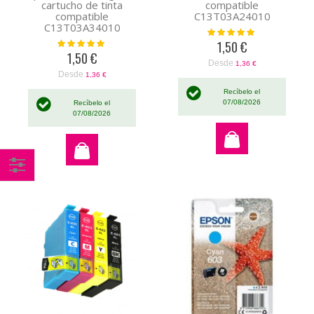
compatible
cartucho de tinta
C13T03A24010
compatible
C13T03A34010
Valoración:
100%
1,50 €
Valoración:
100%
1,50 €
Desde
1,36 €
Desde
1,36 €
Recíbelo el
07/08/2026
Recíbelo el
07/08/2026
Comprar
por