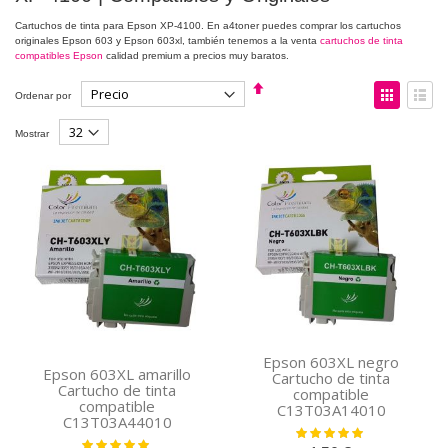
Cartuchos de tinta para Epson XP-4100. En a4toner puedes comprar los cartuchos
originales Epson 603 y Epson 603xl, también tenemos a la venta
cartuchos de tinta
compatibles Epson
calidad premium a precios muy baratos.
Fijar
Ver
Ordenar por
Dirección
como
Descendente
Parrilla
Lista
Mostrar
Epson 603XL negro
Epson 603XL amarillo
Cartucho de tinta
Cartucho de tinta
compatible
compatible
C13T03A14010
C13T03A44010
Valoración:
Valoración:
100%