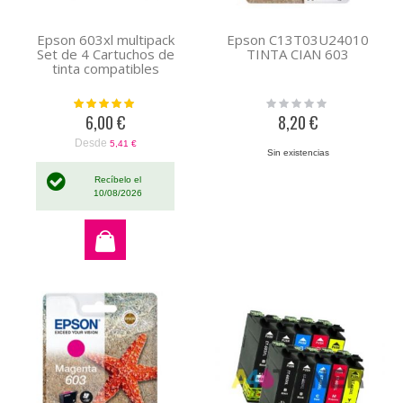
Epson 603xl multipack
Epson C13T03U24010
Set de 4 Cartuchos de
TINTA CIAN 603
tinta compatibles
Valoración:
Rating:
100%
0%
6,00 €
8,20 €
Desde
5,41 €
Sin existencias
Recíbelo el
10/08/2026