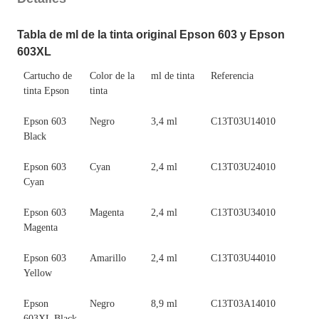
Tabla de ml de la tinta original Epson 603 y Epson
603XL
Cartucho de
Color de la
ml de tinta
Referencia
tinta Epson
tinta
Epson 603
Negro
3,4 ml
C13T03U14010
Black
Epson 603
Cyan
2,4 ml
C13T03U24010
Cyan
Epson 603
Magenta
2,4 ml
C13T03U34010
Magenta
Epson 603
Amarillo
2,4 ml
C13T03U44010
Yellow
Epson
Negro
8,9 ml
C13T03A14010
603XL Black