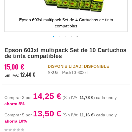
Epson 603xl multipack Set de 4 Cartuchos de tinta
compatibles
Saltar
Epson 603xl multipack Set de 10 Cartuchos
al
de tinta compatibles
comienzo
de
15,00 €
DISPONIBILIDAD:
DISPONIBLE
la
SKU
Pack10-603xl
12,40 €
galería
de
imágenes
14,25 €
Comprar 3 por
11,78 €
cada uno y
ahorra
5
%
13,50 €
Comprar 5 por
11,16 €
cada uno y
ahorra
10
%