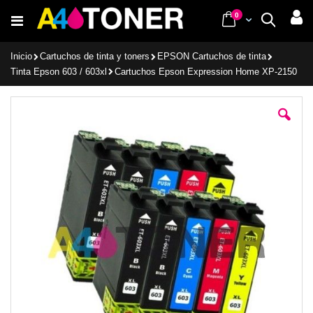
Ir
items
0
Cart
Buscar
al
contenido
Inicio
Cartuchos de tinta y toners
EPSON Cartuchos de tinta
Tinta Epson 603 / 603xl
Cartuchos Epson Expression Home XP-2150
Saltar
al
final
de
la
galería
de
imágenes