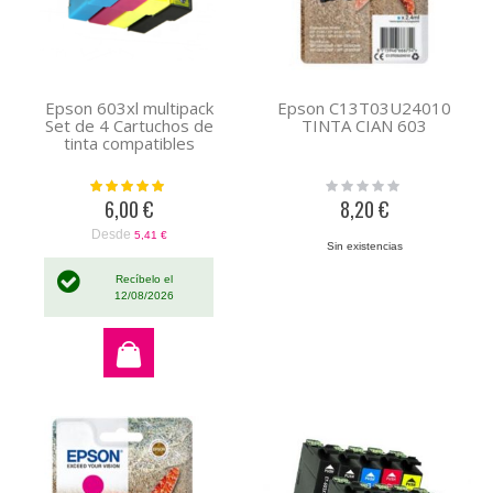
Epson 603xl multipack
Epson C13T03U24010
Set de 4 Cartuchos de
TINTA CIAN 603
tinta compatibles
Valoración:
Rating:
100%
0%
6,00 €
8,20 €
Desde
5,41 €
Sin existencias
Recíbelo el
12/08/2026