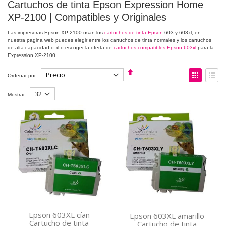
Cartuchos de tinta Epson Expression Home
XP-2100 | Compatibles y Originales
Las impresoras Epson XP-2100 usan los
cartuchos de tinta Epson
603 y 603xl, en
nuestra pagina web puedes elegir entre los cartuchos de tinta normales y los cartuchos
de alta capacidad o xl o escoger la oferta de
cartuchos compatibles Epson 603xl
para la
Expression XP-2100
Fijar
Ver
Ordenar por
Dirección
como
Descendente
Parrilla
Lista
Mostrar
Epson 603XL cían
Epson 603XL amarillo
Cartucho de tinta
Cartucho de tinta