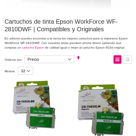
Cartuchos de tinta Epson WorkForce WF-
2810DWF | Compatibles y Originales
En a4toner puedes encontrar a la venta los mejores cartuchos para tu impresora Epson
WorkForce WF-2810DWF. Con nuestras tintas premium ahorra dinero sabiendo que
compras un
cartucho Epson
de calidad igual o mejor al cartucho Epson 603xl original.
Fijar
Ver
Ordenar por
Dirección
como
Descendente
Parrilla
Lista
Mostrar