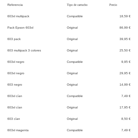
Referencia
Tipo de cartucho
Precio
603xl multipack
Compatible
18,59 €
Pack Epson 603xl
Original
86,99 €
603 pack
Original
39,95 €
603 multipack 3 colores
Original
25,50 €
603xl negro
Compatible
9,95 €
603xl negro
Original
29,95 €
603 negro
Original
14,99 €
603xl cían
Compatible
7,49 €
603xl cían
Original
17,95 €
603 cían
Original
8,50 €
603xl magenta
Compatible
7,49 €