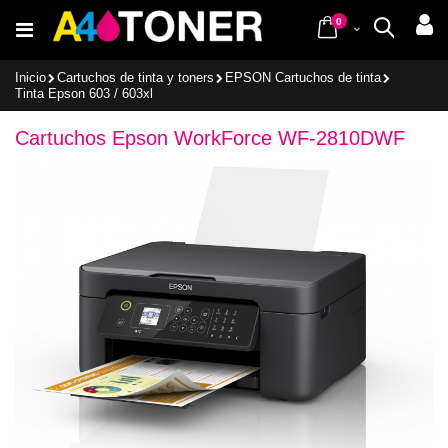
Ir
items
al
0
Cart
Buscar
contenido
Inicio
Cartuchos de tinta y toners
EPSON Cartuchos de tinta
Tinta Epson 603 / 603xl
Cartuchos Epson WorkForce WF-2810DWF