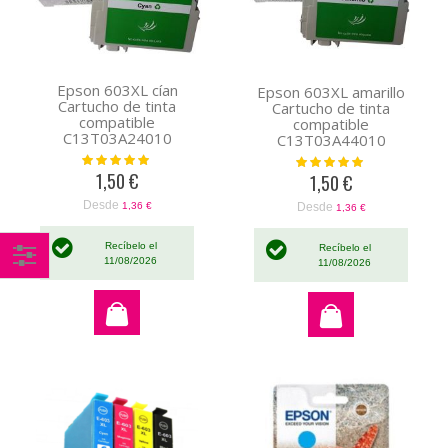
Epson 603XL cían
Epson 603XL amarillo
Cartucho de tinta
Cartucho de tinta
compatible
compatible
C13T03A24010
C13T03A44010
Valoración:
Valoración:
100%
100%
1,50 €
1,50 €
Desde
Desde
1,36 €
1,36 €
Recíbelo el
Recíbelo el
11/08/2026
11/08/2026
Comprar
por