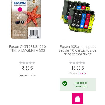
Epson C13T03U34010
Epson 603xl multipack
TINTA MAGENTA 603
Set de 10 Cartuchos de
tinta compatibles
Rating:
Rating:
0%
0%
8,20 €
15,00 €
Desde
13,50 €
Sin existencias
Recíbelo el
12/08/2026