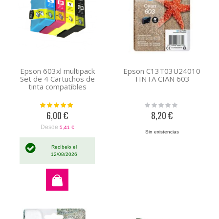
Epson 603xl multipack
Epson C13T03U24010
Set de 4 Cartuchos de
TINTA CIAN 603
tinta compatibles
Valoración:
Rating:
100%
0%
6,00 €
8,20 €
Desde
5,41 €
Sin existencias
Recíbelo el
12/08/2026