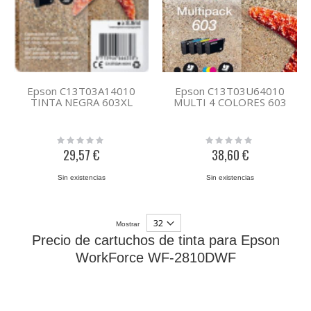
Epson C13T03A14010
Epson C13T03U64010
TINTA NEGRA 603XL
MULTI 4 COLORES 603
Rating:
Rating:
0%
0%
29,57 €
38,60 €
Sin existencias
Sin existencias
Mostrar
Precio de cartuchos de tinta para Epson
WorkForce WF-2810DWF