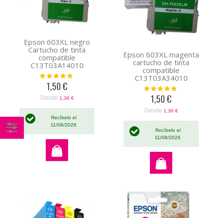
Epson 603XL negro
Cartucho de tinta
Epson 603XL magenta
compatible
cartucho de tinta
C13T03A14010
compatible
Valoración:
C13T03A34010
100%
1,50 €
Valoración:
100%
1,50 €
Desde
1,36 €
Desde
1,36 €
Recíbelo el
11/08/2026
Recíbelo el
11/08/2026
Comprar
por