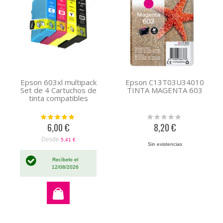
Epson 603xl multipack
Epson C13T03U34010
Set de 4 Cartuchos de
TINTA MAGENTA 603
tinta compatibles
Valoración:
Rating:
100%
0%
6,00 €
8,20 €
Desde
5,41 €
Sin existencias
Recíbelo el
12/08/2026