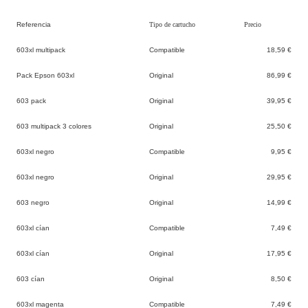
Referencia
Tipo de cartucho
Precio
603xl multipack
Compatible
18,59 €
Pack Epson 603xl
Original
86,99 €
603 pack
Original
39,95 €
603 multipack 3 colores
Original
25,50 €
603xl negro
Compatible
9,95 €
603xl negro
Original
29,95 €
603 negro
Original
14,99 €
603xl cían
Compatible
7,49 €
603xl cían
Original
17,95 €
603 cían
Original
8,50 €
603xl magenta
Compatible
7,49 €