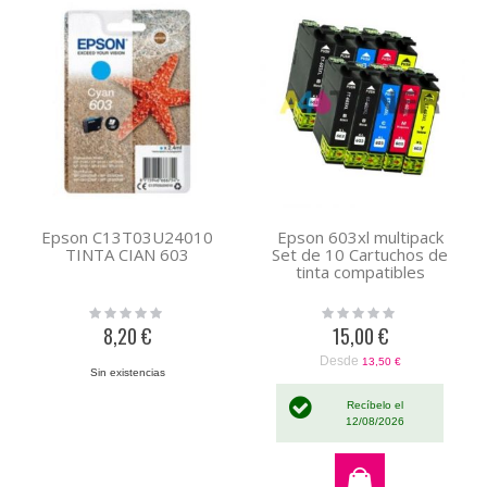
Epson C13T03U24010
Epson 603xl multipack
TINTA CIAN 603
Set de 10 Cartuchos de
tinta compatibles
Rating:
Rating:
0%
0%
8,20 €
15,00 €
Desde
13,50 €
Sin existencias
Recíbelo el
12/08/2026