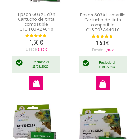
Epson 603XL cían
Epson 603XL amarillo
Cartucho de tinta
Cartucho de tinta
compatible
compatible
C13T03A24010
C13T03A44010
Valoración:
Valoración:
100%
100%
1,50 €
1,50 €
Desde
Desde
1,36 €
1,36 €
Recíbelo el
Recíbelo el
11/08/2026
11/08/2026