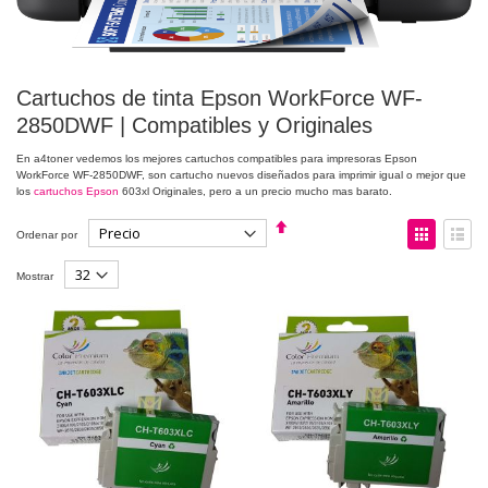
Cartuchos de tinta Epson WorkForce WF-
2850DWF | Compatibles y Originales
En a4toner vedemos los mejores cartuchos compatibles para impresoras Epson
WorkForce WF-2850DWF, son cartucho nuevos diseñados para imprimir igual o mejor que
los
cartuchos Epson
603xl Originales, pero a un precio mucho mas barato.
Fijar
Ver
Ordenar por
Dirección
como
Descendente
Parrilla
Lista
Mostrar