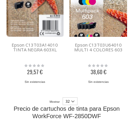
Epson C13T03A14010
Epson C13T03U64010
TINTA NEGRA 603XL
MULTI 4 COLORES 603
Rating:
Rating:
0%
0%
29,57 €
38,60 €
Sin existencias
Sin existencias
Mostrar
Precio de cartuchos de tinta para Epson
WorkForce WF-2850DWF