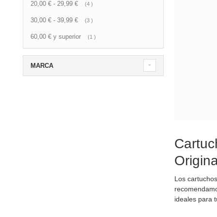
20,00 €
-
29,99 €
artículo
4
30,00 €
-
39,99 €
artículo
3
60,00 €
y superior
artículo
1
MARCA
Cartuc
Origin
Los cartucho
recomendamo
ideales para