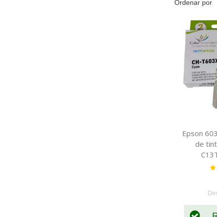
Ordenar por
Epson 603
de tin
C13
Va
De
R