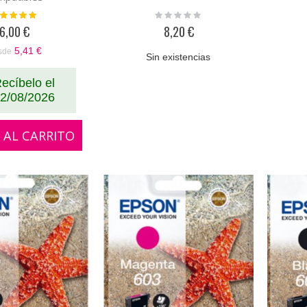
loración:
Rating:
100%
0%
6,00 €
8,20 €
5,41 €
sde
Sin existencias
ecíbelo el
2/08/2026
 AL CARRITO