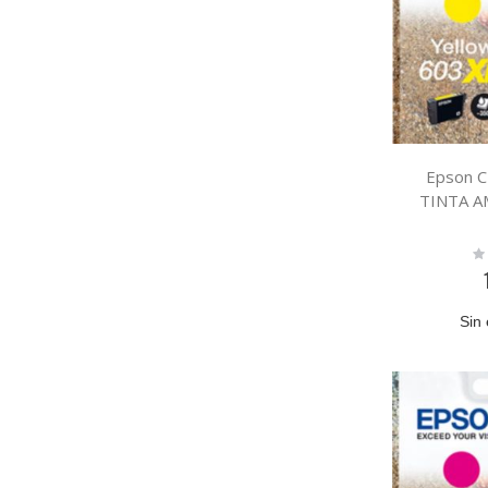
Epson 
TINTA A
Ra
0
Sin 