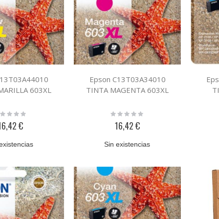
C13T03A44010
Epson C13T03A34010
Eps
MARILLA 603XL
TINTA MAGENTA 603XL
T
ting:
Rating:
%
0%
16,42 €
16,42 €
existencias
Sin existencias