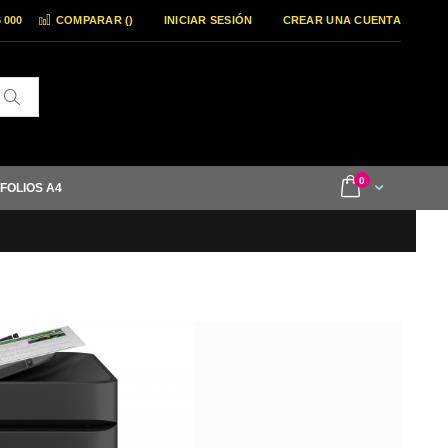
6 000
COMPARAR (
)
INICIAR SESIÓN
CREAR UNA CUENTA
Buscar
items
0
Cart
 FOLIOS A4