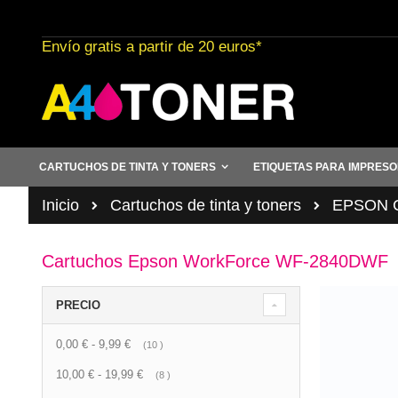
Ir
al
Envío gratis a partir de 20 euros*
contenido
CARTUCHOS DE TINTA Y TONERS
ETIQUETAS PARA IMPRES
Inicio
Cartuchos de tinta y toners
EPSON Ca
Cartuchos Epson WorkForce WF-2840DWF
PRECIO
0,00 €
-
9,99 €
artículo
10
10,00 €
-
19,99 €
artículo
8