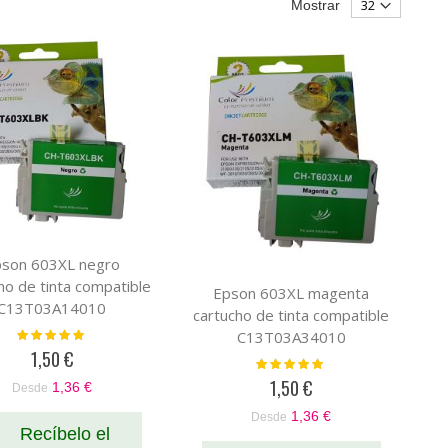
Mostrar
son 603XL negro
ho de tinta compatible
Epson 603XL magenta
C13T03A14010
cartucho de tinta compatible
Valoración:
C13T03A34010
100%
1,50 €
Valoración:
100%
1,50 €
1,36 €
Desde
1,36 €
Desde
Recíbelo el