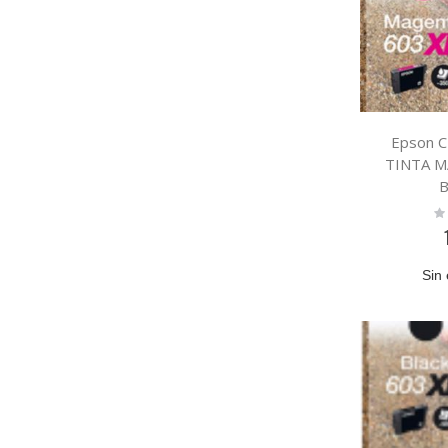
Epson 
TINTA M
B
Ra
0
Sin 