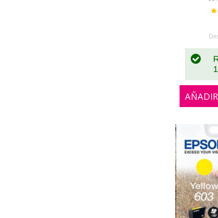
Va
De
R
1
AÑADIR