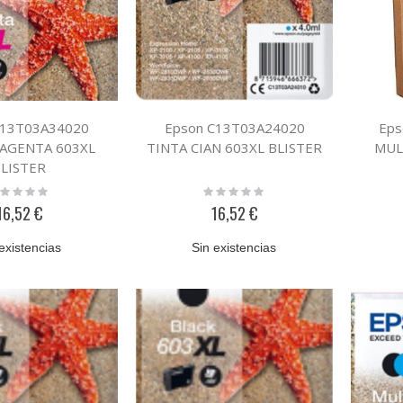
C13T03A34020
Epson C13T03A24020
Eps
AGENTA 603XL
TINTA CIAN 603XL BLISTER
MUL
LISTER
ting:
Rating:
%
0%
16,52 €
16,52 €
existencias
Sin existencias