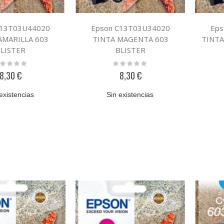
C13T03U44020
Epson C13T03U34020
Eps
AMARILLA 603
TINTA MAGENTA 603
TINTA
LISTER
BLISTER
ting:
Rating:
%
0%
8,30 €
8,30 €
existencias
Sin existencias