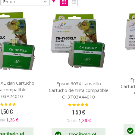
Fijar
Ver
Dirección
como
Parrilla
Lista
Descendente
Ep
XL cían Cartucho
Epson 603XL amarillo
Cartuc
ta compatible
Cartucho de tinta compatible
T03A24010
C13T03A44010
loración:
Valoración:
100%
100%
1,50 €
1,50 €
1,36 €
sde
1,36 €
Desde
ecíbelo el
Recíbelo el