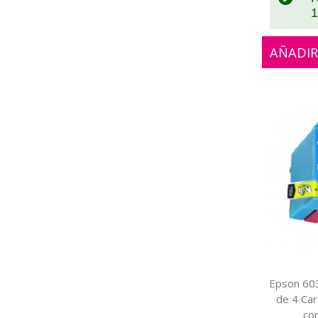
1
AÑADIR
Epson 603
de 4 Car
co