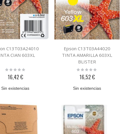
on C13T03A24010
Epson C13T03A44020
INTA CIAN 603XL
TINTA AMARILLA 603XL
BLISTER
Rating:
Rating:
0%
0%
16,42 €
16,52 €
Sin existencias
Sin existencias