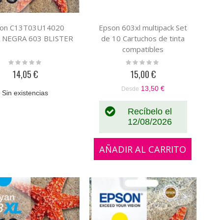
on C13T03U14020
Epson 603xl multipack Set
 NEGRA 603 BLISTER
de 10 Cartuchos de tinta
compatibles
Rating:
Rating:
0%
0%
14,05 €
15,00 €
13,50 €
Desde
Sin existencias
Recíbelo el
12/08/2026
AÑADIR AL CARRITO