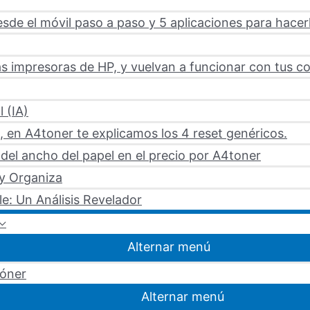
sde el móvil paso a paso y 5 aplicaciones para hacer
s impresoras de HP, y vuelvan a funcionar con tus c
l (IA)
 en A4toner te explicamos los 4 reset genéricos.
del ancho del papel en el precio por A4toner
 y Organiza
le: Un Análisis Revelador
Alternar menú
tóner
Alternar menú