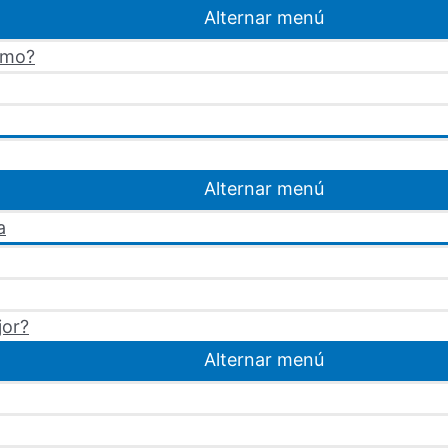
Alternar menú
omo?
Alternar menú
a
jor?
Alternar menú