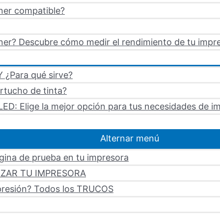
ner compatible?
er? Descubre cómo medir el rendimiento de tu impre
 ¿Para qué sirve?
artucho de tinta?
LED: Elige la mejor opción para tus necesidades de i
Alternar menú
ágina de prueba en tu impresora
LIZAR TU IMPRESORA
mpresión? Todos los TRUCOS