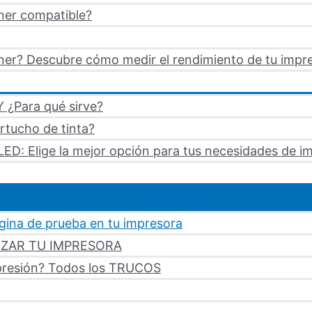
ner compatible?
er? Descubre cómo medir el rendimiento de tu impre
 ¿Para qué sirve?
artucho de tinta?
LED: Elige la mejor opción para tus necesidades de i
Alternar menú
ágina de prueba en tu impresora
LIZAR TU IMPRESORA
mpresión? Todos los TRUCOS