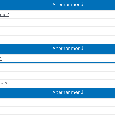
Alternar menú
omo?
Alternar menú
a
jor?
Alternar menú