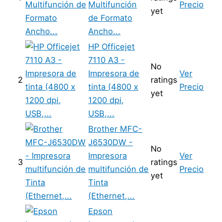
Multifunción
Precio
yet
de Formato
Ancho...
HP Officejet
7110 A3 -
No
Impresora de
Ver
2
ratings
tinta (4800 x
Precio
yet
1200 dpi,
USB,...
Brother MFC-
J6530DW -
No
Impresora
Ver
3
ratings
multifunción de
Precio
yet
Tinta
(Ethernet,...
Epson