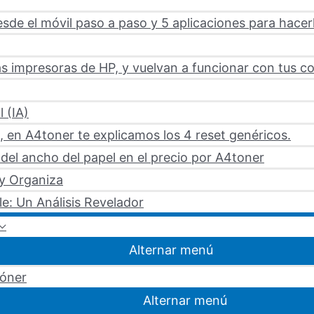
sde el móvil paso a paso y 5 aplicaciones para hacer
s impresoras de HP, y vuelvan a funcionar con tus c
l (IA)
 en A4toner te explicamos los 4 reset genéricos.
del ancho del papel en el precio por A4toner
 y Organiza
le: Un Análisis Revelador
Alternar menú
tóner
Alternar menú