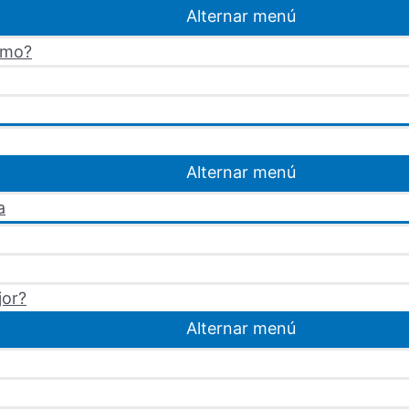
Alternar menú
omo?
Alternar menú
a
jor?
Alternar menú