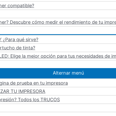
ner compatible?
er? Descubre cómo medir el rendimiento de tu impre
 ¿Para qué sirve?
artucho de tinta?
LED: Elige la mejor opción para tus necesidades de i
Alternar menú
ágina de prueba en tu impresora
LIZAR TU IMPRESORA
mpresión? Todos los TRUCOS